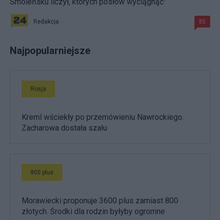
Smoleńsku liczył, których posłów wyciągnąć"
Redakcja
85
Najpopularniejsze
Rosja
Kreml wściekły po przemówieniu Nawrockiego.
Zacharowa dostała szału
800 plus
Morawiecki proponuje 3600 plus zamiast 800
złotych. Środki dla rodzin byłyby ogromne