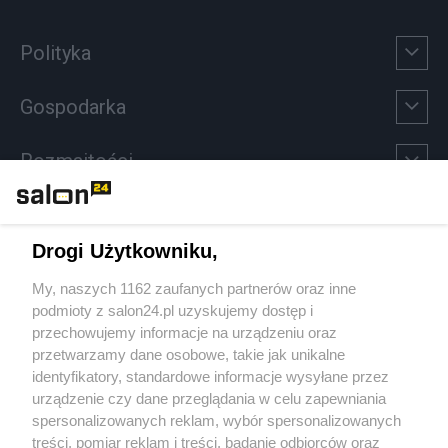
Polityka
Gospodarka
Rozmaitości
Technologie
Drogi Użytkowniku,
Sport
My, naszych 1162 zaufanych partnerów oraz inne
podmioty z salon24.pl uzyskujemy dostęp i
Społeczeństwo
przechowujemy informacje na urządzeniu oraz
przetwarzamy dane osobowe, takie jak unikalne
Kultura
identyfikatory, standardowe informacje wysyłane przez
urządzenie czy dane przeglądania w celu zapewniania
spersonalizowanych reklam, wybór spersonalizowanych
treści, pomiar reklam i treści, badanie odbiorców oraz