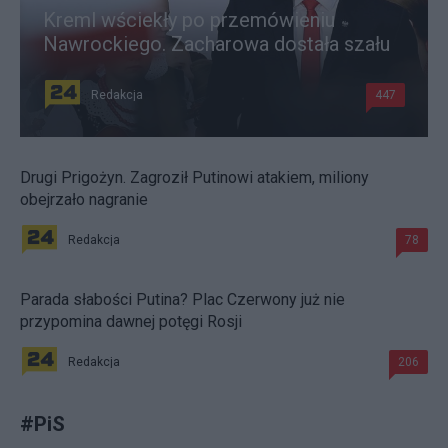
Kreml wściekły po przemówieniu
Nawrockiego. Zacharowa dostała szału
Redakcja
447
Drugi Prigożyn. Zagroził Putinowi atakiem, miliony
obejrzało nagranie
Redakcja
78
Parada słabości Putina? Plac Czerwony już nie
przypomina dawnej potęgi Rosji
Redakcja
206
#
PiS