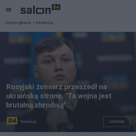
Strona główna
Redakcja
Rosyjski żołnierz przeszedł na
ukraińską stronę. "Ta wojna jest
brutalną zbrodnią"
Redakcja
UKRAINA
Fot. PAP/Vladyslav Musiienko