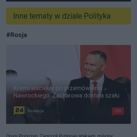
Inne tematy w dziale
Polityka
#
Rosja
Kreml wściekły po przemówieniu
Nawrockiego. Zacharowa dostała szału
Redakcja
335
Drugi Prigożyn. Zagroził Putinowi atakiem, miliony