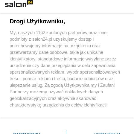
Technologie
Drogi Użytkowniku,
Sport
My, naszych 1162 zaufanych partnerów oraz inne
podmioty z salon24.pl uzyskujemy dostęp i
Społeczeństwo
przechowujemy informacje na urządzeniu oraz
przetwarzamy dane osobowe, takie jak unikalne
Kultura
identyfikatory, standardowe informacje wysyłane przez
urządzenie czy dane przeglądania w celu zapewniania
spersonalizowanych reklam, wybór spersonalizowanych
treści, pomiar reklam i treści, badanie odbiorców oraz
ulepszanie usług. Za zgodą Użytkownika my i Zaufani
X
Facebook
Instagram
Youtube
Partnerzy możemy używać dokładnych danych
geolokalizacyjnych oraz aktywnie skanować
charakterystykę urządzenia do celów identyfikacji.
Web Content Media sp. z o. o. © 2022
Ponieważ cenimy Twoją prywatność, prosimy o zgodę na
korzystanie z tych technologii poprzez kliknięcie
„Akceptuję”. Zgoda jest dobrowolna i zawsze możesz ją
Pomoc
O nas
Praca
Reklama
Kontakt
zmienić/wycofać klikając przycisk ustawień prywatności