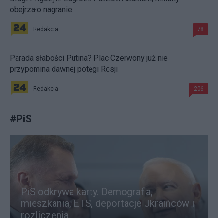
obejrzało nagranie
Redakcja
78
Parada słabości Putina? Plac Czerwony już nie
przypomina dawnej potęgi Rosji
Redakcja
206
#
PiS
PiS odkrywa karty. Demografia,
mieszkania, ETS, deportacje Ukraińców i
rozliczenia