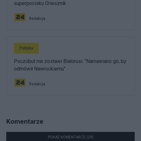
superpocisku Oriesznik
Redakcja
Polityka
Poczobut nie zostawi Białorusi. "Namawiano go, by
odmówił Nawrockiemu"
Redakcja
Komentarze
POKAŻ KOMENTARZE (29)