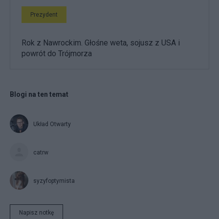
Prezydent
Rok z Nawrockim. Głośne weta, sojusz z USA i
powrót do Trójmorza
Blogi na ten temat
Układ Otwarty
catrw
syzyfoptymista
Napisz notkę