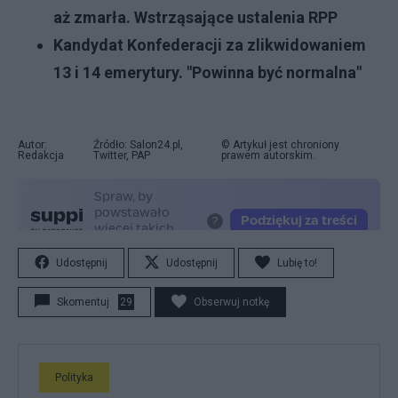
aż zmarła. Wstrząsające ustalenia RPP
Kandydat Konfederacji za zlikwidowaniem
13 i 14 emerytury. "Powinna być normalna"
Autor:
Źródło: Salon24.pl,
© Artykuł jest chroniony
Redakcja
Twitter, PAP
prawem autorskim.
Udostępnij
Udostępnij
Lubię to!
Skomentuj
29
Obserwuj notkę
Polityka