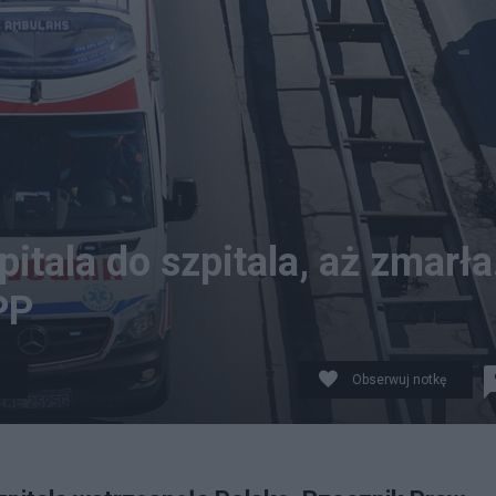
pitala do szpitala, aż zmarła
PP
t
Obserwuj notkę
e