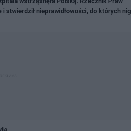
szpitala wstrząsnęła Polską. Rzecznik Praw
i stwierdził nieprawidłowości, do których ni
wia