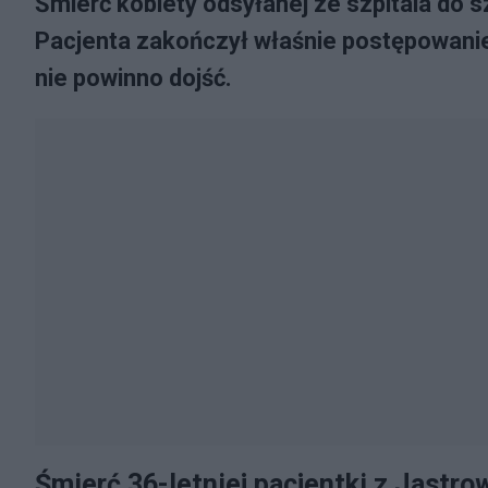
Śmierć kobiety odsyłanej ze szpitala do 
Pacjenta zakończył właśnie postępowanie 
nie powinno dojść.
Śmierć 36-letniej pacjentki z Jastro