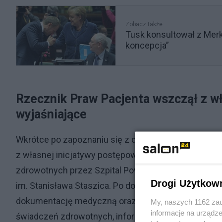
Zobacz także
Tusk konsultował z Merk
koncepcja”
Rzecznik Praw Pacjenta wszczął z w
wyjaśniające
Wkrótce po zapoznaniu się z doniesieniami medialn
z własnej inicjatywy postępowania wyjaśniające. Do
zdrowotnych przez Szpital Powiatowy im. Alfreda So
Drogi Użytkow
im. Stanisława Staszica. Po dokładnym zbadaniu spra
dokumentację medyczną oraz analizę wyjaśnień szpit
My, naszych 1162 zau
informacje na urządze
świadczeń zdrowotnych, informacji o swoim stanie