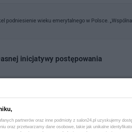
el podniesienie wieku emerytalnego w Polsce. „Wspólna
łasnej inicjatywy postępowania
ymi w tej sprawie Rzecznik Praw Pacjenta wszczął
tyczyły naruszenia prawa pacjentki, do świadczeń
kołowskiego w Złotowie oraz Szpital Specjalistyczny w 
niku,
wy, zasięgnięciu opinii licznych specjalistów, w oparciu
ali stwierdził liczne naruszenia prawa pacjenta do
fanych partnerów oraz inne podmioty z salon24.pl uzyskujemy dost
niu oraz przetwarzamy dane osobowe, takie jak unikalne identyfikat
 zdrowia, w tym rozpoznaniu proponowanych oraz