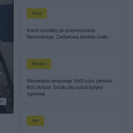
Rosja
Kreml wściekły po przemówieniu
Nawrockiego. Zacharowa dostała szału
800 plus
.
Morawiecki proponuje 3600 plus zamiast
800 złotych. Środki dla rodzin byłyby
ogromne
91
Film