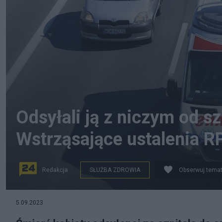
Odsyłali ją z niczym od sz
Wstrząsające ustalenia R
Redakcja
SŁUŻBA ZDROWIA
Obserwuj tema
Ambulans. Zdjęcie ilustracyjne. Fot. PAP/Andrzej Lang
5.09.2023