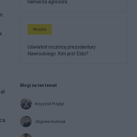
namierza agresora
m.
Muzyka
k
Uświetnił rocznicę prezydentury
Nawrockiego. Kim jest Eldo?
Blogi na ten temat
sał
Krzysztof Przybyl
wca
Zbigniew Kuźmiuk