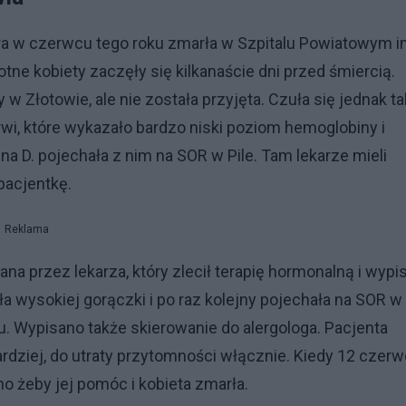
tóra w czerwcu tego roku zmarła w Szpitalu Powiatowym i
ne kobiety zaczęły się kilkanaście dni przed śmiercią.
w Złotowie, ale nie została przyjęta. Czuła się jednak ta
krwi, które wykazało bardzo niski poziom hemoglobiny i
na D. pojechała z nim na SOR w Pile. Tam lekarze mieli
pacjentkę.
Reklama
dana przez lekarza, który zlecił terapię hormonalną i wypi
ła wysokiej gorączki i po raz kolejny pojechała na SOR w
. Wypisano także skierowanie do alergologa. Pacjenta
bardziej, do utraty przytomności włącznie. Kiedy 12 czer
no żeby jej pomóc i kobieta zmarła.