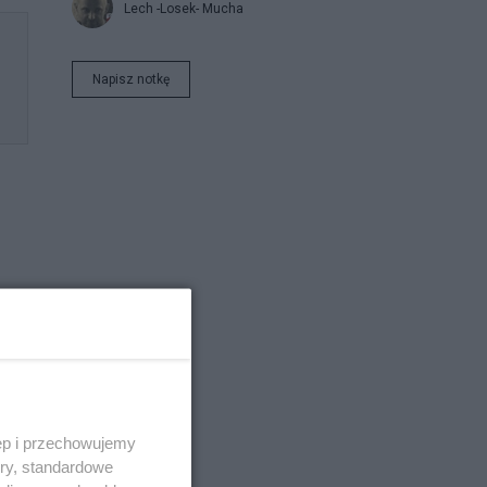
Lech -Losek- Mucha
Napisz notkę
Pile
 o
ęp i przechowujemy
ory, standardowe