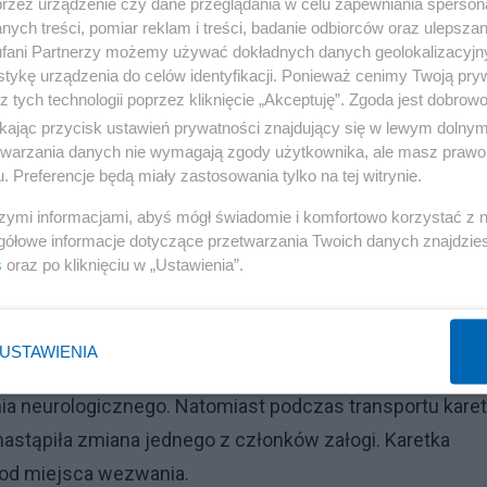
przez urządzenie czy dane przeglądania w celu zapewniania sperson
 a także dokumentacji medycznej przez oba szpitale or
ych treści, pomiar reklam i treści, badanie odbiorców oraz ulepszan
fani Partnerzy możemy używać dokładnych danych geolokalizacyjn
tykę urządzenia do celów identyfikacji. Ponieważ cenimy Twoją pry
z tych technologii poprzez kliknięcie „Akceptuję”. Zgoda jest dobro
Reklama
ikając przycisk ustawień prywatności znajdujący się w lewym dolny
etwarzania danych nie wymagają zgody użytkownika, ale masz prawo 
Szpitalu Powiatowym im. Alfreda Sokołowskiego w
. Preferencje będą miały zastosowania tylko na tej witrynie.
olwiek dokumentacji medycznej. Z tego powodu nie spo
szymi informacjami, abyś mógł świadomie i komfortowo korzystać z
kimi objawami zgłosiła się do placówki leczniczej.
gółowe informacje dotyczące przetwarzania Twoich danych znajdzi
s
oraz po kliknięciu w „Ustawienia”.
letna, nierzetelna i nieścisła
rugiego kontaktu z personelem medycznym Szpitala
USTAWIENIA
na i nieścisła. Ponadto szpital nie zlecił badań
ania neurologicznego. Natomiast podczas transportu kare
 nastąpiła zmiana jednego z członków załogi. Karetka
 od miejsca wezwania.