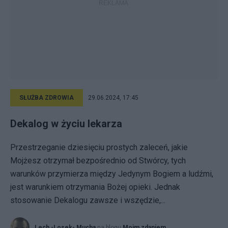
SŁUŻBA ZDROWIA
29.06.2024, 17:45
Dekalog w życiu lekarza
Przestrzeganie dziesięciu prostych zaleceń, jakie
Mojżesz otrzymał bezpośrednio od Stwórcy, tych
warunków przymierza między Jedynym Bogiem a ludźmi,
jest warunkiem otrzymania Bożej opieki. Jednak
stosowanie Dekalogu zawsze i wszędzie,...
Lech -Losek- Mucha
na blogu
Moim zdaniem