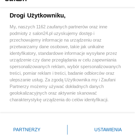
Technologie
Drogi Użytkowniku,
Sport
My, naszych 1162 zaufanych partnerów oraz inne
podmioty z salon24.pl uzyskujemy dostęp i
Społeczeństwo
przechowujemy informacje na urządzeniu oraz
przetwarzamy dane osobowe, takie jak unikalne
Kultura
identyfikatory, standardowe informacje wysyłane przez
urządzenie czy dane przeglądania w celu zapewniania
spersonalizowanych reklam, wybór spersonalizowanych
treści, pomiar reklam i treści, badanie odbiorców oraz
ulepszanie usług. Za zgodą Użytkownika my i Zaufani
X
Facebook
Instagram
Youtube
Partnerzy możemy używać dokładnych danych
geolokalizacyjnych oraz aktywnie skanować
charakterystykę urządzenia do celów identyfikacji.
Web Content Media sp. z o. o. © 2022
Ponieważ cenimy Twoją prywatność, prosimy o zgodę na
korzystanie z tych technologii poprzez kliknięcie
„Akceptuję”. Zgoda jest dobrowolna i zawsze możesz ją
Pomoc
O nas
Praca
Reklama
Kontakt
zmienić/wycofać klikając przycisk ustawień prywatności
PARTNERZY
USTAWIENIA
znajdujący się w lewym dolnym rogu strony
. Niektóre