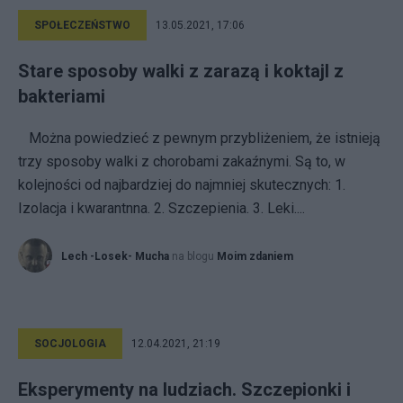
SPOŁECZEŃSTWO
13.05.2021, 17:06
Stare sposoby walki z zarazą i koktajl z
bakteriami
Można powiedzieć z pewnym przybliżeniem, że istnieją
trzy sposoby walki z chorobami zakaźnymi. Są to, w
kolejności od najbardziej do najmniej skutecznych: 1.
Izolacja i kwarantnna. 2. Szczepienia. 3. Leki....
Lech -Losek- Mucha
na blogu
Moim zdaniem
SOCJOLOGIA
12.04.2021, 21:19
Eksperymenty na ludziach. Szczepionki i