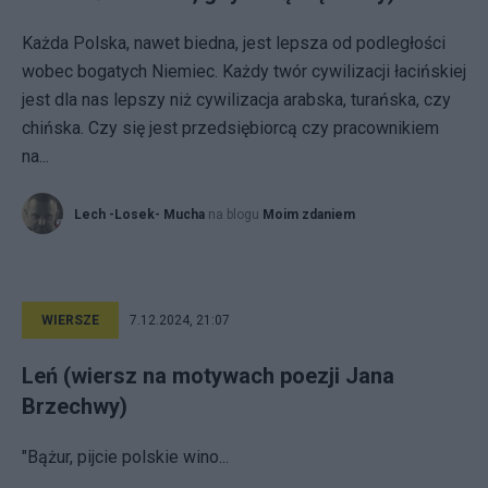
Każda Polska, nawet biedna, jest lepsza od podległości
wobec bogatych Niemiec. Każdy twór cywilizacji łacińskiej
jest dla nas lepszy niż cywilizacja arabska, turańska, czy
chińska. Czy się jest przedsiębiorcą czy pracownikiem
na...
Lech -Losek- Mucha
na blogu
Moim zdaniem
WIERSZE
7.12.2024, 21:07
Leń (wiersz na motywach poezji Jana
Brzechwy)
"Bążur, pijcie polskie wino...