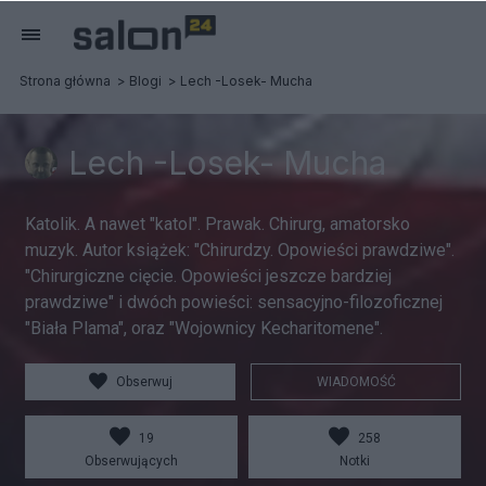
Strona główna
Blogi
Lech -Losek- Mucha
Lech -Losek- Mucha
Katolik. A nawet "katol". Prawak. Chirurg, amatorsko
muzyk. Autor książek: "Chirurdzy. Opowieści prawdziwe".
"Chirurgiczne cięcie. Opowieści jeszcze bardziej
prawdziwe" i dwóch powieści: sensacyjno-filozoficznej
"Biała Plama", oraz "Wojownicy Kecharitomene".
Obserwuj
WIADOMOŚĆ
19
258
Obserwujących
Notki