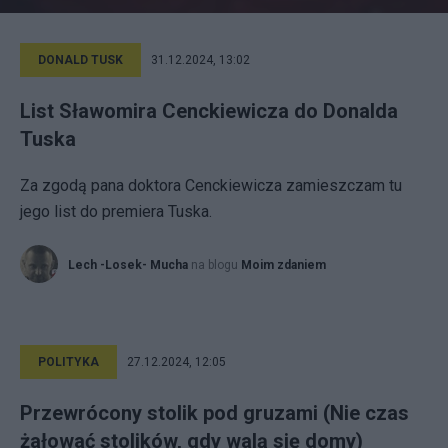
DONALD TUSK
31.12.2024, 13:02
List Sławomira Cenckiewicza do Donalda
Tuska
Za zgodą pana doktora Cenckiewicza zamieszczam tu
jego list do premiera Tuska.
Lech -Losek- Mucha
na blogu
Moim zdaniem
POLITYKA
27.12.2024, 12:05
Przewrócony stolik pod gruzami (Nie czas
żałować stolików, gdy walą się domy)