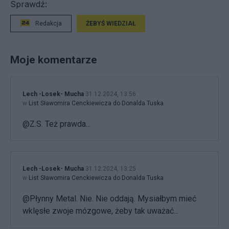
Sprawdź:
Redakcja
ŻEBYŚ WIEDZIAŁ
Moje komentarze
Lech -Losek- Mucha
31.12.2024, 13:56
w
List Sławomira Cenckiewicza do Donalda Tuska
@Z.S. Też prawda...
Lech -Losek- Mucha
31.12.2024, 13:25
w
List Sławomira Cenckiewicza do Donalda Tuska
@Płynny Metal. Nie. Nie oddają. Mysiałbym mieć
wklęsłe zwoje mózgowe, żeby tak uważać...