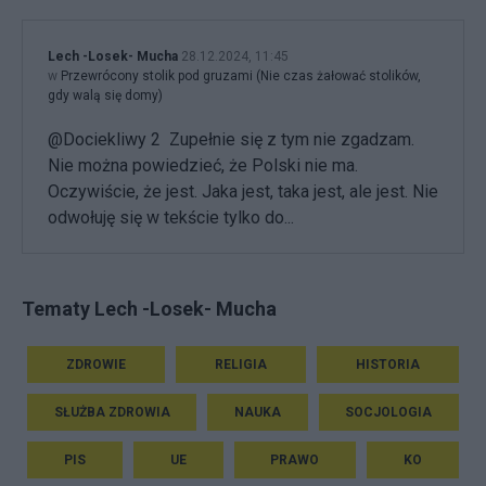
Lech -Losek- Mucha
28.12.2024, 11:45
w
Przewrócony stolik pod gruzami (Nie czas żałować stolików,
gdy walą się domy)
@Dociekliwy 2 Zupełnie się z tym nie zgadzam.
Nie można powiedzieć, że Polski nie ma.
Oczywiście, że jest. Jaka jest, taka jest, ale jest. Nie
odwołuję się w tekście tylko do...
Tematy Lech -Losek- Mucha
ZDROWIE
RELIGIA
HISTORIA
SŁUŻBA ZDROWIA
NAUKA
SOCJOLOGIA
PIS
UE
PRAWO
KO