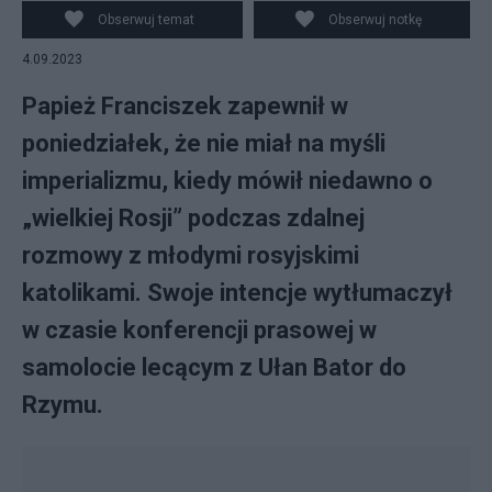
PAP/EPA/VATICAN MEDIA / HANDOUT
Obserwuj temat
Obserwuj notkę
4.09.2023
Papież Franciszek zapewnił w
poniedziałek, że nie miał na myśli
imperializmu, kiedy mówił niedawno o
„wielkiej Rosji” podczas zdalnej
rozmowy z młodymi rosyjskimi
katolikami. Swoje intencje wytłumaczył
w czasie konferencji prasowej w
samolocie lecącym z Ułan Bator do
Rzymu.