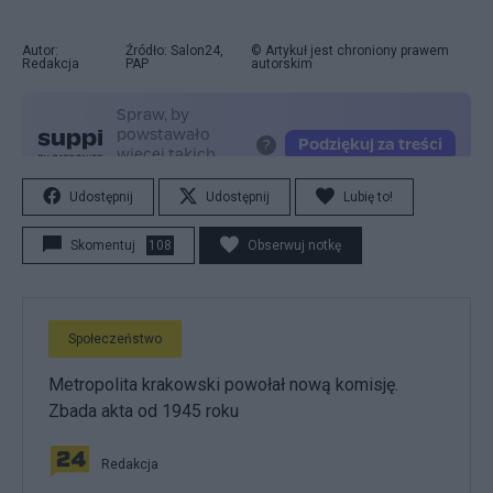
Autor:
Źródło: Salon24,
© Artykuł jest chroniony prawem
Redakcja
PAP
autorskim
Udostępnij
Udostępnij
Lubię to!
Skomentuj
108
Obserwuj notkę
Społeczeństwo
Metropolita krakowski powołał nową komisję.
Zbada akta od 1945 roku
Redakcja