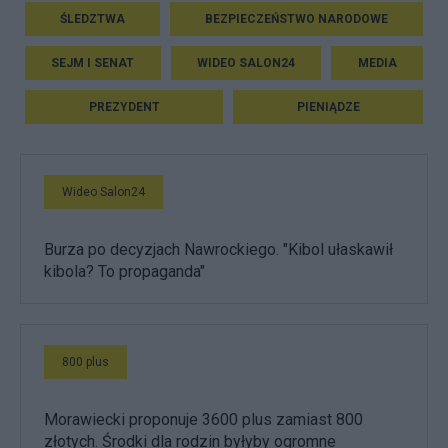
ŚLEDZTWA
BEZPIECZEŃSTWO NARODOWE
SEJM I SENAT
WIDEO SALON24
MEDIA
PREZYDENT
PIENIĄDZE
Wideo Salon24
Burza po decyzjach Nawrockiego. "Kibol ułaskawił
kibola? To propaganda"
800 plus
Morawiecki proponuje 3600 plus zamiast 800
złotych. Środki dla rodzin byłyby ogromne