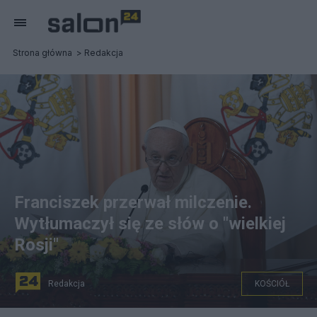
Strona główna
Redakcja
Franciszek przerwał milczenie.
Wytłumaczył się ze słów o "wielkiej
Rosji"
Redakcja
KOŚCIÓŁ
na zdjęciu: Papież Franciszek podczas wystąpienia. fot.