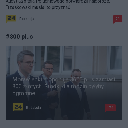
Audyt Szpitala Południowego potwierdził najgorsze.
Trzaskowski musiał to przyznać
Redakcja
79
#
800 plus
Morawiecki proponuje 3600 plus zamiast
800 złotych. Środki dla rodzin byłyby
ogromne
Redakcja
174