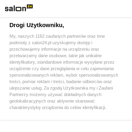
Technologie
Drogi Użytkowniku,
Sport
My, naszych 1162 zaufanych partnerów oraz inne
podmioty z salon24.pl uzyskujemy dostęp i
Społeczeństwo
przechowujemy informacje na urządzeniu oraz
przetwarzamy dane osobowe, takie jak unikalne
Kultura
identyfikatory, standardowe informacje wysyłane przez
urządzenie czy dane przeglądania w celu zapewniania
spersonalizowanych reklam, wybór spersonalizowanych
treści, pomiar reklam i treści, badanie odbiorców oraz
ulepszanie usług. Za zgodą Użytkownika my i Zaufani
X
Facebook
Instagram
Youtube
Partnerzy możemy używać dokładnych danych
geolokalizacyjnych oraz aktywnie skanować
charakterystykę urządzenia do celów identyfikacji.
Web Content Media sp. z o. o. © 2022
Ponieważ cenimy Twoją prywatność, prosimy o zgodę na
korzystanie z tych technologii poprzez kliknięcie
„Akceptuję”. Zgoda jest dobrowolna i zawsze możesz ją
Pomoc
O nas
Praca
Reklama
Kontakt