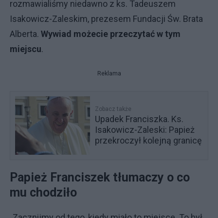
rozmawialiśmy niedawno z ks. Tadeuszem
Isakowicz-Zaleskim, prezesem Fundacji Św. Brata
Alberta.
Wywiad możecie przeczytać w tym
miejscu
.
Reklama
Zobacz także
Upadek Franciszka. Ks.
Isakowicz-Zaleski: Papież
przekroczył kolejną granicę
Papież Franciszek tłumaczy o co
mu chodziło
„Zacznijmy od tego, kiedy miało to miejsce. To był