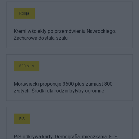
Rosja
Kreml wściekły po przemówieniu Nawrockiego.
Zacharowa dostała szału
800 plus
Morawiecki proponuje 3600 plus zamiast 800
złotych. Środki dla rodzin byłyby ogromne
PiS
PiS odkrywa karty. Demografia, mieszkania, ETS,