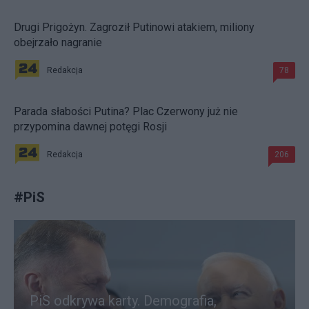
Drugi Prigożyn. Zagroził Putinowi atakiem, miliony
obejrzało nagranie
Redakcja
78
Parada słabości Putina? Plac Czerwony już nie
przypomina dawnej potęgi Rosji
Redakcja
206
#
PiS
PiS odkrywa karty. Demografia,