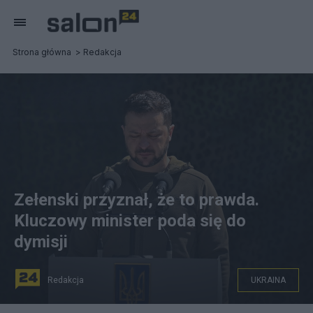
Strona główna
Redakcja
Zełenski przyznał, że to prawda.
Kluczowy minister poda się do
dymisji
Redakcja
UKRAINA
n/z: prezydent Ukrainy Wołodymyr Zełenski. fot.