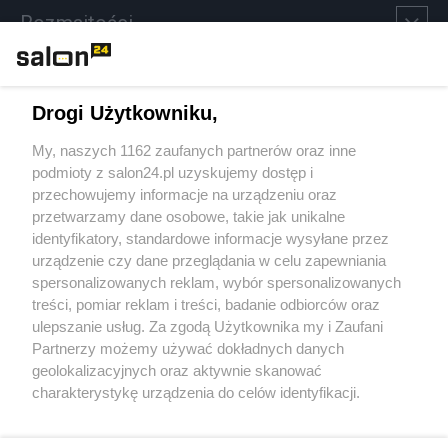
Rozmaitości
Technologie
Drogi Użytkowniku,
Sport
My, naszych 1162 zaufanych partnerów oraz inne
podmioty z salon24.pl uzyskujemy dostęp i
Społeczeństwo
przechowujemy informacje na urządzeniu oraz
przetwarzamy dane osobowe, takie jak unikalne
Kultura
identyfikatory, standardowe informacje wysyłane przez
urządzenie czy dane przeglądania w celu zapewniania
spersonalizowanych reklam, wybór spersonalizowanych
treści, pomiar reklam i treści, badanie odbiorców oraz
ulepszanie usług. Za zgodą Użytkownika my i Zaufani
X
Facebook
Instagram
Youtube
Partnerzy możemy używać dokładnych danych
geolokalizacyjnych oraz aktywnie skanować
charakterystykę urządzenia do celów identyfikacji.
Web Content Media sp. z o. o. © 2022
Ponieważ cenimy Twoją prywatność, prosimy o zgodę na
korzystanie z tych technologii poprzez kliknięcie