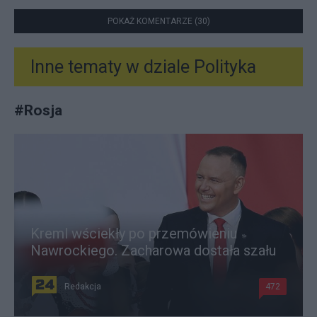
POKAŻ KOMENTARZE (30)
Inne tematy w dziale
Polityka
#
Rosja
Kreml wściekły po przemówieniu
Nawrockiego. Zacharowa dostała szału
Redakcja
472