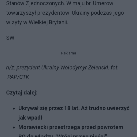
Stanów Zjednoczonych. W maju br. Umerow
towarzyszył prezydentowi Ukrainy podczas jego
wizyty w Wielkiej Brytanii.
SW
Reklama
n/z: prezydent Ukrainy Wołodymyr Zełenski. fot.
PAP/CTK
Czytaj dalej:
Ukrywał się przez 18 lat. Aż trudno uwierzyć
jak wpadł
Morawiecki przestrzega przed powrotem
PO do władzy. "Wróci prawo pięści"