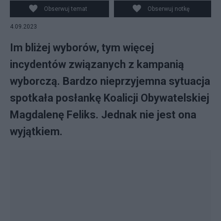
Twitter/Magdalena Filiks
Obserwuj temat
Obserwuj notkę
4.09.2023
Im bliżej wyborów, tym więcej
incydentów związanych z kampanią
wyborczą. Bardzo nieprzyjemna sytuacja
spotkała posłankę Koalicji Obywatelskiej
Magdalenę Feliks. Jednak nie jest ona
wyjątkiem.