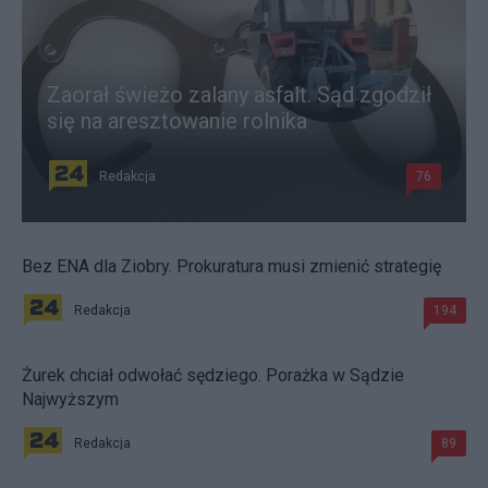
Zaorał świeżo zalany asfalt. Sąd zgodził
się na aresztowanie rolnika
Redakcja
76
Bez ENA dla Ziobry. Prokuratura musi zmienić strategię
Redakcja
194
Żurek chciał odwołać sędziego. Porażka w Sądzie
Najwyższym
Redakcja
89