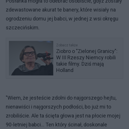
Posłanka mogła to odebrać osobiście, gdyż zostały
zdewastowane akurat te banery, które wisiały na
ogrodzeniu domu jej babci, w jednej z wsi okręgu
szczecińskim.
Zobacz także
Ziobro o "Zielonej Granicy":
W III Rzeszy Niemcy robili
takie filmy. Dziś mają
Holland
"Wiem, że jesteście zdolni do najgorszego hejtu,
nienawiści i najgorszych podłości, bo już mi to
zrobiliście. Ale ta ścięta głowa jest na płocie mojej
90-letniej babci… Ten który ścinał, doskonale