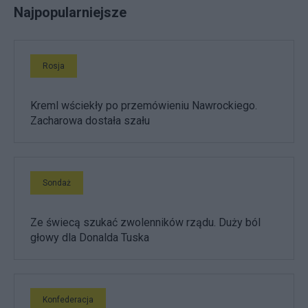
Najpopularniejsze
Rosja
Kreml wściekły po przemówieniu Nawrockiego.
Zacharowa dostała szału
Sondaż
Ze świecą szukać zwolenników rządu. Duży ból
głowy dla Donalda Tuska
Konfederacja