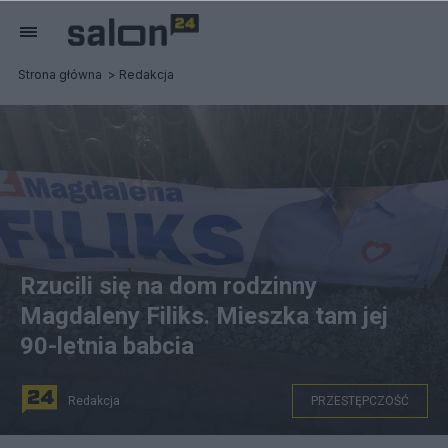
Strona główna
Redakcja
Rzucili się na dom rodzinny
Magdaleny Filiks. Mieszka tam jej
90-letnia babcia
Redakcja
PRZESTĘPCZOŚĆ
n/z: zniszczony baner wyborczy Magdaleny Filiks. fot.