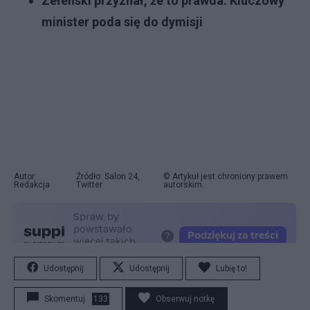
Zełenski przyznał, że to prawda. Kluczowy
minister poda się do dymisji
Autor:
Źródło: Salon 24,
© Artykuł jest chroniony prawem
Redakcja
Twitter
autorskim.
Udostępnij
Udostępnij
Lubię to!
Skomentuj
133
Obserwuj notkę