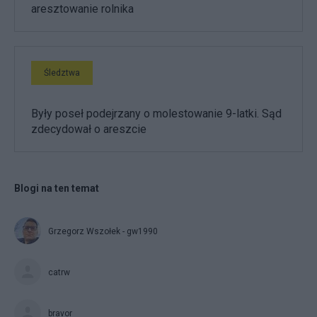
aresztowanie rolnika
Śledztwa
Były poseł podejrzany o molestowanie 9-latki. Sąd
zdecydował o areszcie
Blogi na ten temat
Grzegorz Wszołek - gw1990
catrw
bravor