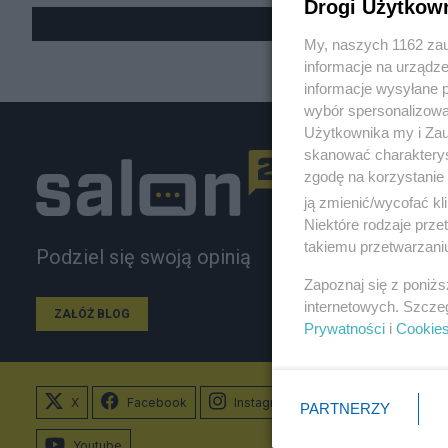
Drogi Użytkow
My, naszych 1162 zau
informacje na urządze
informacje wysyłane 
wybór spersonalizowan
Użytkownika my i Zau
skanować charakterys
zgodę na korzystanie 
ją zmienić/wycofać kl
Niektóre rodzaje prz
takiemu przetwarzaniu
Podziel się swoją opinią
Zapoznaj się z poniż
internetowych. Szcze
ZAŁÓŻ BLOG
Prywatności
i
Cookie
X
Facebook
Instagram
PARTNERZY
Youtube