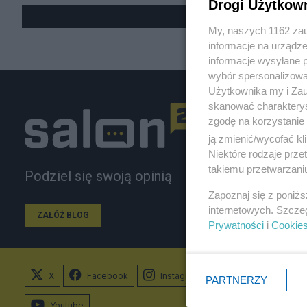
Drogi Użytkow
My, naszych 1162 zau
informacje na urządze
informacje wysyłane 
wybór spersonalizowan
Użytkownika my i Zau
skanować charakterys
zgodę na korzystanie 
ją zmienić/wycofać kl
Niektóre rodzaje prz
takiemu przetwarzaniu
Podziel się swoją opinią
Zapoznaj się z poniż
internetowych. Szcze
ZAŁÓŻ BLOG
Prywatności
i
Cookie
X
Facebook
Instagram
PARTNERZY
Youtube