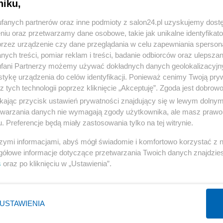
niku,
« WRÓĆ DO NOTKI
fanych partnerów oraz inne podmioty z salon24.pl uzyskujemy dost
niu oraz przetwarzamy dane osobowe, takie jak unikalne identyfikat
przez urządzenie czy dane przeglądania w celu zapewniania sperson
ych treści, pomiar reklam i treści, badanie odbiorców oraz ulepszan
fani Partnerzy możemy używać dokładnych danych geolokalizacyjn
tykę urządzenia do celów identyfikacji. Ponieważ cenimy Twoją pry
Polityka
Gospodarka
z tych technologii poprzez kliknięcie „Akceptuję”. Zgoda jest dobro
PiS
Biznes
ikając przycisk ustawień prywatności znajdujący się w lewym dolny
etwarzania danych nie wymagają zgody użytkownika, ale masz prawo 
Rząd
Pieniądze
. Preferencje będą miały zastosowania tylko na tej witrynie.
Prezydent
Centralny Port Komunikacyjny
szymi informacjami, abyś mógł świadomie i komfortowo korzystać z
NATO
Inwestycje
gółowe informacje dotyczące przetwarzania Twoich danych znajdzi
KO
Podatki
s
oraz po kliknięciu w „Ustawienia”.
WIĘCEJ
WIĘCEJ
USTAWIENIA