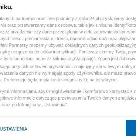
niku,
« WRÓĆ DO NOTKI
fanych partnerów oraz inne podmioty z salon24.pl uzyskujemy dost
niu oraz przetwarzamy dane osobowe, takie jak unikalne identyfikat
przez urządzenie czy dane przeglądania w celu zapewniania sperson
ych treści, pomiar reklam i treści, badanie odbiorców oraz ulepszan
fani Partnerzy możemy używać dokładnych danych geolokalizacyjn
tykę urządzenia do celów identyfikacji. Ponieważ cenimy Twoją pry
Polityka
Gospodarka
z tych technologii poprzez kliknięcie „Akceptuję”. Zgoda jest dobro
ikając przycisk ustawień prywatności znajdujący się w lewym dolny
Rosja
Biznes
etwarzania danych nie wymagają zgody użytkownika, ale masz prawo 
PiS
Pieniądze
. Preferencje będą miały zastosowania tylko na tej witrynie.
Rząd
Centralny Port Komunikacyjny
szymi informacjami, abyś mógł świadomie i komfortowo korzystać z
Prezydent
Inwestycje
gółowe informacje dotyczące przetwarzania Twoich danych znajdzi
s
oraz po kliknięciu w „Ustawienia”.
NATO
Podatki
WIĘCEJ
WIĘCEJ
USTAWIENIA