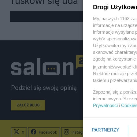
Tuskowi się uda
Drogi Użytkow
My, naszych 1162 zau
informacje na urządze
informacje wysyłane 
wybór spersonalizowan
Użytkownika my i Zau
skanować charakterys
zgodę na korzystanie 
ją zmienić/wycofać kl
Niektóre rodzaje prz
takiemu przetwarzaniu
Podziel się swoją opinią
Zapoznaj się z poniż
internetowych. Szcze
Prywatności
i
Cookie
ZAŁÓŻ BLOG
PARTNERZY
X
Facebook
Instagram