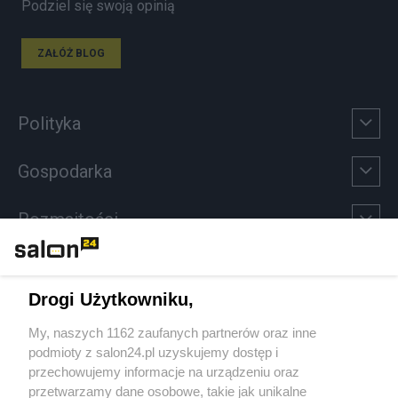
Podziel się swoją opinią
ZAŁÓŻ BLOG
Polityka
Gospodarka
Rozmaitości
Technologie
Drogi Użytkowniku,
Sport
My, naszych 1162 zaufanych partnerów oraz inne
podmioty z salon24.pl uzyskujemy dostęp i
Społeczeństwo
przechowujemy informacje na urządzeniu oraz
przetwarzamy dane osobowe, takie jak unikalne