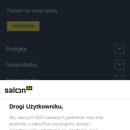
Podziel się swoją opinią
ZAŁÓŻ BLOG
Polityka
Gospodarka
Rozmaitości
Technologie
Drogi Użytkowniku,
Sport
My, naszych 1162 zaufanych partnerów oraz inne
podmioty z salon24.pl uzyskujemy dostęp i
Społeczeństwo