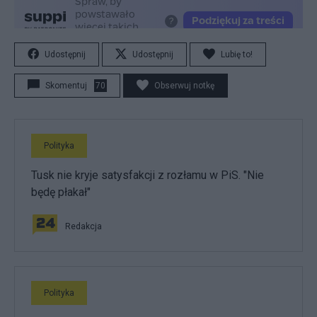
Udostępnij
Udostępnij
Lubię to!
Skomentuj
70
Obserwuj notkę
Polityka
Tusk nie kryje satysfakcji z rozłamu w PiS. "Nie
będę płakał"
Redakcja
Polityka