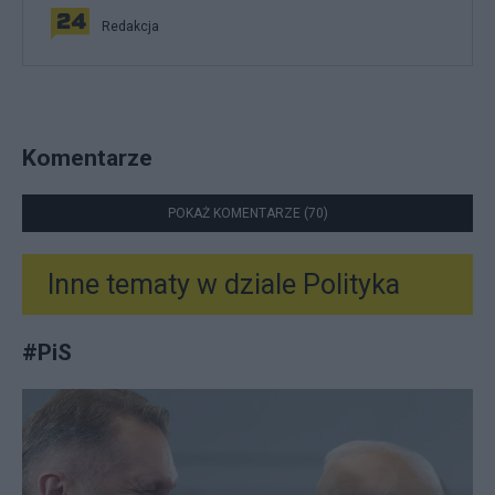
Redakcja
Komentarze
POKAŻ KOMENTARZE (70)
Inne tematy w dziale
Polityka
#
PiS