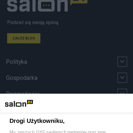
Podziel się swoją opinią
ZAŁÓŻ BLOG
Polityka
Gospodarka
Rozmaitości
Technologie
Drogi Użytkowniku,
Sport
My, naszych 1162 zaufanych partnerów oraz inne