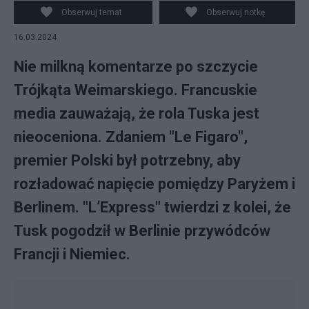
Weimarskiego. Fot. PAP/Radek Pietruszka
Obserwuj temat
Obserwuj notkę
16.03.2024
Nie milkną komentarze po szczycie
Trójkąta Weimarskiego. Francuskie
media zauważają, że rola Tuska jest
nieoceniona. Zdaniem "Le Figaro",
premier Polski był potrzebny, aby
rozładować napięcie pomiędzy Paryżem i
Berlinem. "L’Express" twierdzi z kolei, że
Tusk pogodził w Berlinie przywódców
Francji i Niemiec.