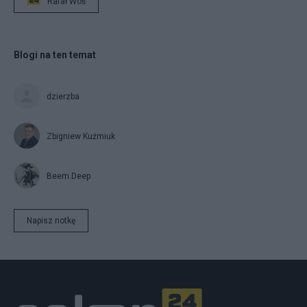
Rafał Woś
Blogi na ten temat
dzierzba
Zbigniew Kuźmiuk
Beem.Deep
Napisz notkę