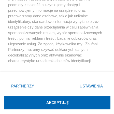
podmioty z salon24.pl uzyskujemy dostęp i
Społeczeństwo
przechowujemy informacje na urządzeniu oraz
przetwarzamy dane osobowe, takie jak unikalne
Kultura
identyfikatory, standardowe informacje wysyłane przez
urządzenie czy dane przeglądania w celu zapewniania
spersonalizowanych reklam, wybór spersonalizowanych
treści, pomiar reklam i treści, badanie odbiorców oraz
ulepszanie usług. Za zgodą Użytkownika my i Zaufani
X
Facebook
Instagram
Youtube
Partnerzy możemy używać dokładnych danych
geolokalizacyjnych oraz aktywnie skanować
charakterystykę urządzenia do celów identyfikacji.
Web Content Media sp. z o. o. © 2022
Ponieważ cenimy Twoją prywatność, prosimy o zgodę na
korzystanie z tych technologii poprzez kliknięcie
„Akceptuję”. Zgoda jest dobrowolna i zawsze możesz ją
Pomoc
O nas
Praca
Reklama
Kontakt
zmienić/wycofać klikając przycisk ustawień prywatności
PARTNERZY
USTAWIENIA
znajdujący się w lewym dolnym rogu strony
. Niektóre
rodzaje przetwarzania danych nie wymagają zgody
użytkownika, ale masz prawo sprzeciwić się takiemu
AKCEPTUJĘ
przetwarzaniu. Preferencje będą miały zastosowania tylko
Technologię dostarcza:
W3media.pl
na tej witrynie.