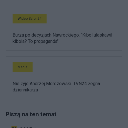
Wideo Salon24
Burza po decyzjach Nawrockiego. "Kibol ułaskawił
kibola? To propaganda"
Media
Nie żyje Andrzej Morozowski. TVN24 żegna
dziennikarza
Piszą na ten temat