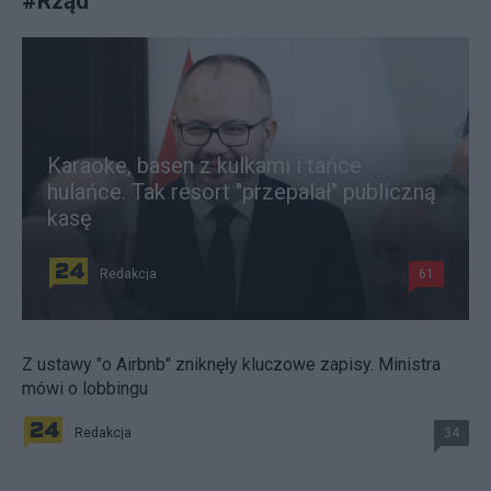
#
Rząd
Karaoke, basen z kulkami i tańce
hulańce. Tak resort "przepalał" publiczną
kasę
Redakcja
61
Z ustawy "o Airbnb" zniknęły kluczowe zapisy. Ministra
mówi o lobbingu
Redakcja
34