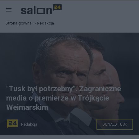
Strona główna
Redakcja
"Tusk był potrzebny". Zagraniczne
media o premierze w Trójkącie
Weimarskim
Redakcja
DONALD TUSK
Premier Donald Tusk podczas szczytu Trójkąta