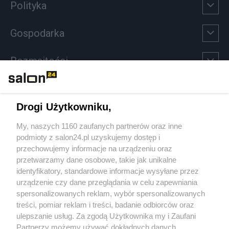
Polityka
Gospodarka
Rozmaitości
Technologie
Drogi Użytkowniku,
Sport
My, naszych 1160 zaufanych partnerów oraz inne
podmioty z salon24.pl uzyskujemy dostęp i
Społeczeństwo
przechowujemy informacje na urządzeniu oraz
przetwarzamy dane osobowe, takie jak unikalne
Kultura
identyfikatory, standardowe informacje wysyłane przez
urządzenie czy dane przeglądania w celu zapewniania
spersonalizowanych reklam, wybór spersonalizowanych
treści, pomiar reklam i treści, badanie odbiorców oraz
ulepszanie usług. Za zgodą Użytkownika my i Zaufani
X
Facebook
Instagram
Youtube
Partnerzy możemy używać dokładnych danych