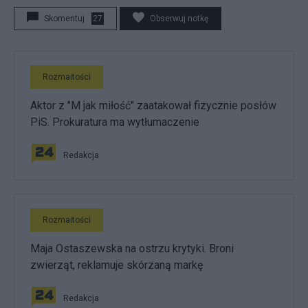
Skomentuj
27
Obserwuj notkę
Rozmaitości
Aktor z "M jak miłość" zaatakował fizycznie posłów
PiS. Prokuratura ma wytłumaczenie
Redakcja
Rozmaitości
Maja Ostaszewska na ostrzu krytyki. Broni
zwierząt, reklamuje skórzaną markę
Redakcja