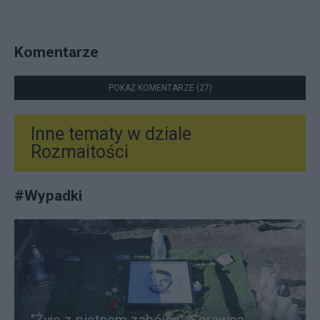
Komentarze
POKAŻ KOMENTARZE (27)
Inne tematy w dziale
Rozmaitości
#
Wypadki
"Żyję z piętnem zabójcy". Sprawca