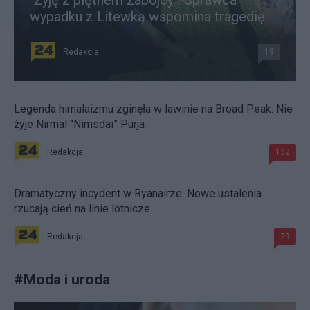
wypadku z Litewką wspomina tragedię
Redakcja
19
Legenda himalaizmu zginęła w lawinie na Broad Peak. Nie
żyje Nirmal "Nimsdai” Purja
Redakcja
132
Dramatyczny incydent w Ryanairze. Nowe ustalenia
rzucają cień na linie lotnicze
Redakcja
29
#
Moda i uroda