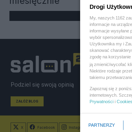
miesięcznie
Drogi Użytkow
My, naszych 1162 zau
informacje na urządze
informacje wysyłane 
wybór spersonalizowan
Użytkownika my i Zau
skanować charakterys
zgodę na korzystanie 
ją zmienić/wycofać kl
Niektóre rodzaje prz
takiemu przetwarzaniu
Podziel się swoją opinią
Zapoznaj się z poniż
internetowych. Szcze
Prywatności
i
Cookie
ZAŁÓŻ BLOG
PARTNERZY
X
Facebook
Instagram