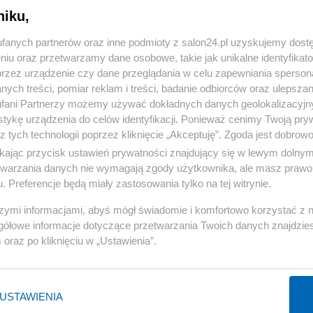
niku,
« WRÓĆ DO NOTKI
fanych partnerów oraz inne podmioty z salon24.pl uzyskujemy dost
niu oraz przetwarzamy dane osobowe, takie jak unikalne identyfikat
przez urządzenie czy dane przeglądania w celu zapewniania sperson
ych treści, pomiar reklam i treści, badanie odbiorców oraz ulepszan
fani Partnerzy możemy używać dokładnych danych geolokalizacyjn
tykę urządzenia do celów identyfikacji. Ponieważ cenimy Twoją pry
Polityka
Gospodarka
z tych technologii poprzez kliknięcie „Akceptuję”. Zgoda jest dobro
ikając przycisk ustawień prywatności znajdujący się w lewym dolny
Rosja
Biznes
etwarzania danych nie wymagają zgody użytkownika, ale masz prawo 
PiS
Pieniądze
. Preferencje będą miały zastosowania tylko na tej witrynie.
Rząd
Centralny Port Komunikacyjny
szymi informacjami, abyś mógł świadomie i komfortowo korzystać z
Prezydent
Inwestycje
gółowe informacje dotyczące przetwarzania Twoich danych znajdzi
s
oraz po kliknięciu w „Ustawienia”.
NATO
Podatki
WIĘCEJ
WIĘCEJ
USTAWIENIA