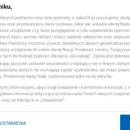
niku,
« WRÓĆ DO NOTKI
fanych partnerów oraz inne podmioty z salon24.pl uzyskujemy dost
niu oraz przetwarzamy dane osobowe, takie jak unikalne identyfikat
przez urządzenie czy dane przeglądania w celu zapewniania sperson
ych treści, pomiar reklam i treści, badanie odbiorców oraz ulepszan
fani Partnerzy możemy używać dokładnych danych geolokalizacyjn
tykę urządzenia do celów identyfikacji. Ponieważ cenimy Twoją pry
Polityka
Gospodarka
z tych technologii poprzez kliknięcie „Akceptuję”. Zgoda jest dobro
ikając przycisk ustawień prywatności znajdujący się w lewym dolny
Rosja
Biznes
etwarzania danych nie wymagają zgody użytkownika, ale masz prawo 
PiS
Pieniądze
. Preferencje będą miały zastosowania tylko na tej witrynie.
Rząd
Centralny Port Komunikacyjny
szymi informacjami, abyś mógł świadomie i komfortowo korzystać z
Prezydent
Inwestycje
gółowe informacje dotyczące przetwarzania Twoich danych znajdzi
s
oraz po kliknięciu w „Ustawienia”.
NATO
Podatki
WIĘCEJ
WIĘCEJ
USTAWIENIA