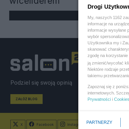
wiceliderem
Drogi Użytkow
My, naszych 1162 zau
informacje na urządze
informacje wysyłane 
wybór spersonalizowan
Użytkownika my i Zau
skanować charakterys
zgodę na korzystanie 
ją zmienić/wycofać kl
Niektóre rodzaje prz
takiemu przetwarzaniu
Podziel się swoją opinią
Zapoznaj się z poniż
internetowych. Szcze
Prywatności
i
Cookie
ZAŁÓŻ BLOG
PARTNERZY
X
Facebook
Instagram