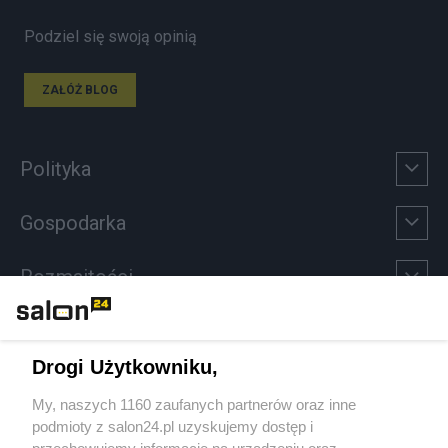
Podziel się swoją opinią
ZAŁÓŻ BLOG
Polityka
Gospodarka
Rozmaitości
Technologie
Drogi Użytkowniku,
Sport
My, naszych 1160 zaufanych partnerów oraz inne
podmioty z salon24.pl uzyskujemy dostęp i
Społeczeństwo