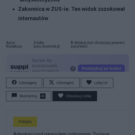
Zakonnica w ZUS-ie. Ten widok zszokował
internautów
Autor:
Źródło:
© Artykuł jest chroniony prawem
Redakcja
auto.dziennik.pl
autorskim.
Udostępnij
Udostępnij
Lubię to!
Skomentuj
46
Obserwuj notkę
Polityka
Adwokaci pod parasolem ochronnym. Tysiące