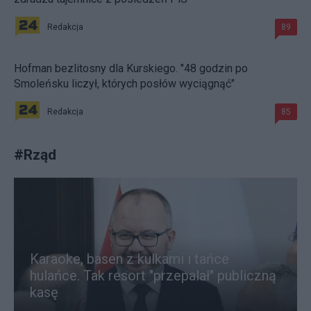
Redakcja
89
Hofman bezlitosny dla Kurskiego. "48 godzin po
Smoleńsku liczył, których posłów wyciągnąć"
Redakcja
85
#
Rząd
Karaoke, basen z kulkami i tańce
hulańce. Tak resort "przepalał" publiczną
kasę