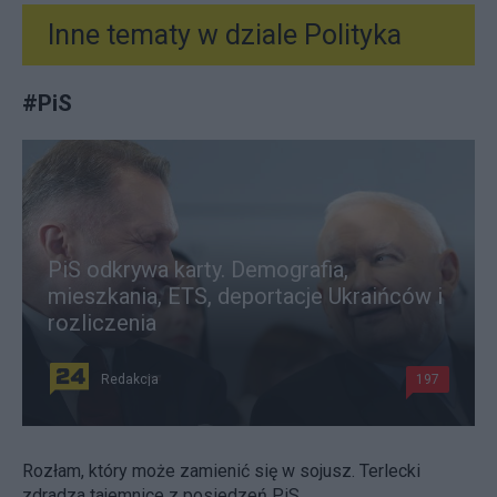
Inne tematy w dziale
Polityka
#
PiS
PiS odkrywa karty. Demografia,
mieszkania, ETS, deportacje Ukraińców i
rozliczenia
Redakcja
197
Rozłam, który może zamienić się w sojusz. Terlecki
zdradza tajemnice z posiedzeń PiS