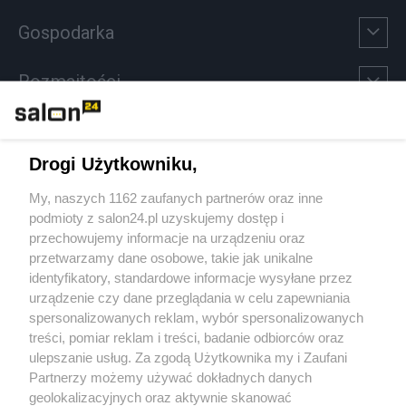
Gospodarka
Rozmaitości
Technologie
Drogi Użytkowniku,
Sport
My, naszych 1162 zaufanych partnerów oraz inne
podmioty z salon24.pl uzyskujemy dostęp i
Społeczeństwo
przechowujemy informacje na urządzeniu oraz
przetwarzamy dane osobowe, takie jak unikalne
Kultura
identyfikatory, standardowe informacje wysyłane przez
urządzenie czy dane przeglądania w celu zapewniania
spersonalizowanych reklam, wybór spersonalizowanych
treści, pomiar reklam i treści, badanie odbiorców oraz
ulepszanie usług. Za zgodą Użytkownika my i Zaufani
X
Facebook
Instagram
Youtube
Partnerzy możemy używać dokładnych danych
geolokalizacyjnych oraz aktywnie skanować