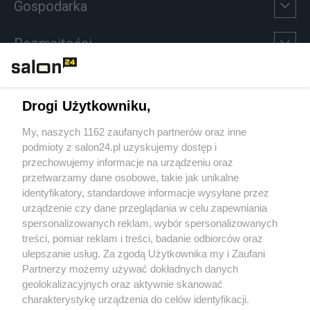
Gospodarka
Rozmaitości
Technologie
Drogi Użytkowniku,
Sport
My, naszych 1162 zaufanych partnerów oraz inne
podmioty z salon24.pl uzyskujemy dostęp i
Społeczeństwo
przechowujemy informacje na urządzeniu oraz
przetwarzamy dane osobowe, takie jak unikalne
Kultura
identyfikatory, standardowe informacje wysyłane przez
urządzenie czy dane przeglądania w celu zapewniania
spersonalizowanych reklam, wybór spersonalizowanych
treści, pomiar reklam i treści, badanie odbiorców oraz
ulepszanie usług. Za zgodą Użytkownika my i Zaufani
X
Facebook
Instagram
Youtube
Partnerzy możemy używać dokładnych danych
geolokalizacyjnych oraz aktywnie skanować
charakterystykę urządzenia do celów identyfikacji.