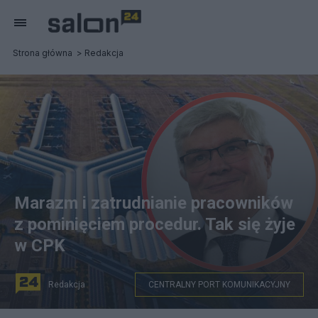
Strona główna
Redakcja
Marazm i zatrudnianie pracowników
z pominięciem procedur. Tak się żyje
w CPK
Redakcja
CENTRALNY PORT KOMUNIKACYJNY
Chaos w spółce CPK. Fot. CPK, PAP/Marcin Obara