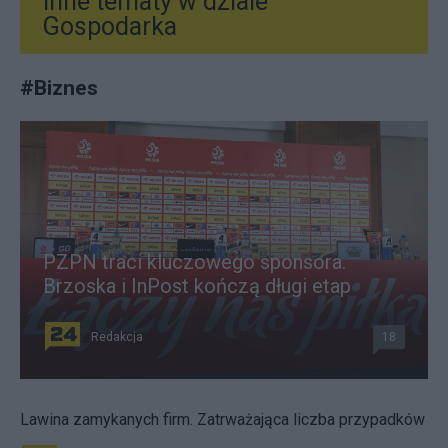
Inne tematy w dziale
Gospodarka
#
Biznes
PZPN traci kluczowego sponsora.
Brzoska i InPost kończą długi etap
Redakcja
18
Lawina zamykanych firm. Zatrważająca liczba przypadków