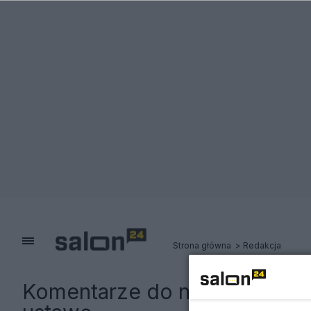
Strona główna
Redakcja
Komentarze do notki:
Wakacj