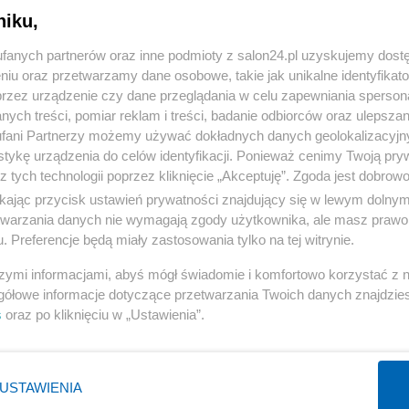
niku,
« WRÓĆ DO NOTKI
fanych partnerów oraz inne podmioty z salon24.pl uzyskujemy dost
niu oraz przetwarzamy dane osobowe, takie jak unikalne identyfikat
przez urządzenie czy dane przeglądania w celu zapewniania sperson
ych treści, pomiar reklam i treści, badanie odbiorców oraz ulepszan
fani Partnerzy możemy używać dokładnych danych geolokalizacyjn
tykę urządzenia do celów identyfikacji. Ponieważ cenimy Twoją pry
Polityka
Gospodarka
z tych technologii poprzez kliknięcie „Akceptuję”. Zgoda jest dobro
ikając przycisk ustawień prywatności znajdujący się w lewym dolny
NATO
Centralny Port Komunikacyjny
etwarzania danych nie wymagają zgody użytkownika, ale masz prawo 
KO
Inwestycje
. Preferencje będą miały zastosowania tylko na tej witrynie.
Prezydent
Biznes
szymi informacjami, abyś mógł świadomie i komfortowo korzystać z
Imigranci
Podatki
gółowe informacje dotyczące przetwarzania Twoich danych znajdzi
s
oraz po kliknięciu w „Ustawienia”.
PiS
Energetyka
WIĘCEJ
WIĘCEJ
USTAWIENIA