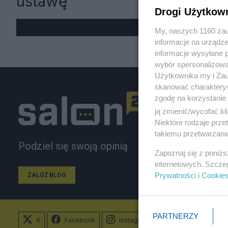
ustawę
Drogi Użytkow
My, naszych 1160 zau
informacje na urządze
informacje wysyłane 
wybór spersonalizowan
Użytkownika my i Zau
skanować charakterys
zgodę na korzystanie 
ją zmienić/wycofać kl
Niektóre rodzaje prz
takiemu przetwarzaniu
Podziel się swoją opinią
Zapoznaj się z poniż
internetowych. Szcze
Prywatności
i
Cookie
ZAŁÓŻ BLOG
PARTNERZY
X
Facebook
Instagram