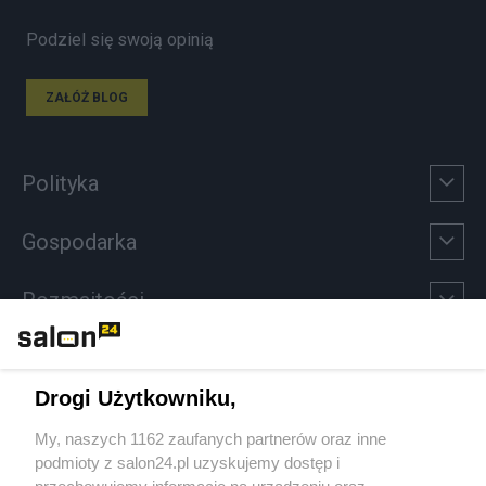
Podziel się swoją opinią
ZAŁÓŻ BLOG
Polityka
Gospodarka
Rozmaitości
Technologie
Drogi Użytkowniku,
Sport
My, naszych 1162 zaufanych partnerów oraz inne
podmioty z salon24.pl uzyskujemy dostęp i
Społeczeństwo