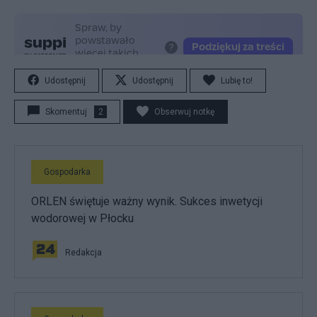
Udostępnij
Udostępnij
Lubię to!
Skomentuj
2
Obserwuj notkę
Gospodarka
ORLEN świętuje ważny wynik. Sukces inwetycji
wodorowej w Płocku
Redakcja