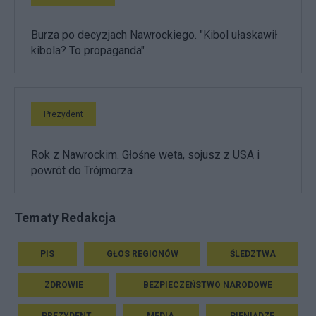
Burza po decyzjach Nawrockiego. "Kibol ułaskawił
kibola? To propaganda"
Prezydent
Rok z Nawrockim. Głośne weta, sojusz z USA i
powrót do Trójmorza
Tematy Redakcja
PIS
GŁOS REGIONÓW
ŚLEDZTWA
ZDROWIE
BEZPIECZEŃSTWO NARODOWE