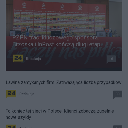
PZPN traci kluczowego sponsora.
Brzoska i InPost kończą długi etap
Redakcja
16
Lawina zamykanych firm. Zatrważająca liczba przypadków
Redakcja
30
To koniec tej sieci w Polsce. Klienci zobaczą zupełnie
nowe szyldy