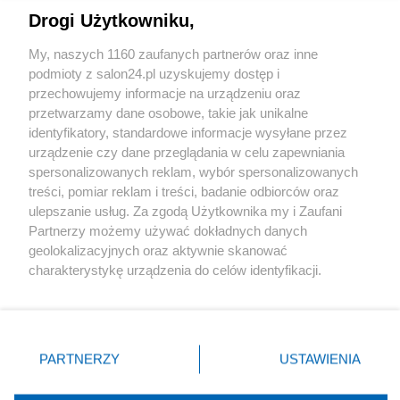
Drogi Użytkowniku,
Sport
My, naszych 1160 zaufanych partnerów oraz inne
podmioty z salon24.pl uzyskujemy dostęp i
Społeczeństwo
przechowujemy informacje na urządzeniu oraz
przetwarzamy dane osobowe, takie jak unikalne
Kultura
identyfikatory, standardowe informacje wysyłane przez
urządzenie czy dane przeglądania w celu zapewniania
spersonalizowanych reklam, wybór spersonalizowanych
treści, pomiar reklam i treści, badanie odbiorców oraz
ulepszanie usług. Za zgodą Użytkownika my i Zaufani
X
Facebook
Instagram
Youtube
Partnerzy możemy używać dokładnych danych
geolokalizacyjnych oraz aktywnie skanować
charakterystykę urządzenia do celów identyfikacji.
Web Content Media sp. z o. o. © 2022
Ponieważ cenimy Twoją prywatność, prosimy o zgodę na
korzystanie z tych technologii poprzez kliknięcie
„Akceptuję”. Zgoda jest dobrowolna i zawsze możesz ją
Pomoc
O nas
Praca
Reklama
Kontakt
zmienić/wycofać klikając przycisk ustawień prywatności
PARTNERZY
USTAWIENIA
znajdujący się w lewym dolnym rogu strony
. Niektóre
rodzaje przetwarzania danych nie wymagają zgody