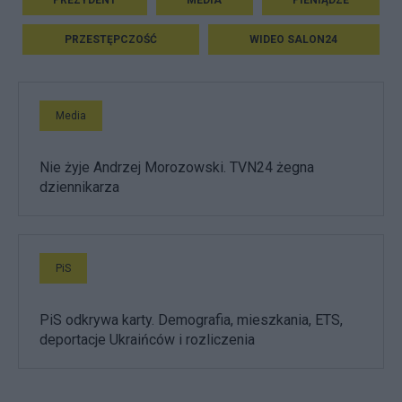
PREZYDENT
MEDIA
PIENIĄDZE
PRZESTĘPCZOŚĆ
WIDEO SALON24
Media
Nie żyje Andrzej Morozowski. TVN24 żegna
dziennikarza
PiS
PiS odkrywa karty. Demografia, mieszkania, ETS,
deportacje Ukraińców i rozliczenia