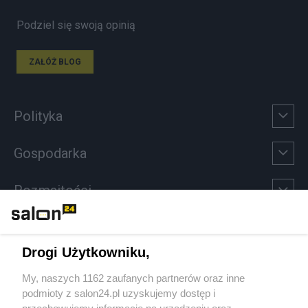
Podziel się swoją opinią
ZAŁÓŻ BLOG
Polityka
Gospodarka
Rozmaitości
Technologie
Drogi Użytkowniku,
Sport
My, naszych 1162 zaufanych partnerów oraz inne
podmioty z salon24.pl uzyskujemy dostęp i
Społeczeństwo