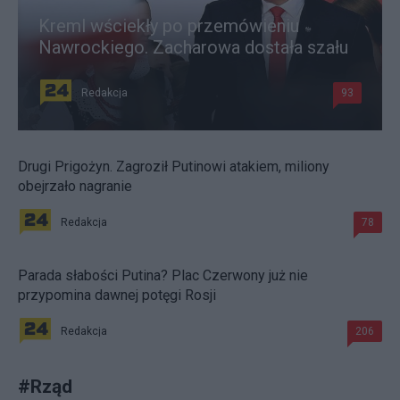
Kreml wściekły po przemówieniu
Nawrockiego. Zacharowa dostała szału
Redakcja
93
Drugi Prigożyn. Zagroził Putinowi atakiem, miliony
obejrzało nagranie
Redakcja
78
Parada słabości Putina? Plac Czerwony już nie
przypomina dawnej potęgi Rosji
Redakcja
206
#
Rząd