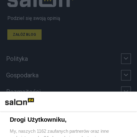
Podziel się swoją opinią
ZAŁÓŻ BLOG
Polityka
Gospodarka
Rozmaitości
Technologie
Drogi Użytkowniku,
Sport
My, naszych 1162 zaufanych partnerów oraz inne