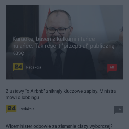
Karaoke, basen z kulkami i tańce
hulańce. Tak resort "przepalał" publiczną
kasę
Redakcja
68
Z ustawy "o Airbnb" zniknęły kluczowe zapisy. Ministra
mówi o lobbingu
Redakcja
34
Wiceminister odpowie za złamanie ciszy wyborczej?