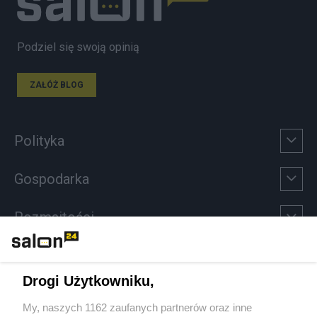
Podziel się swoją opinią
ZAŁÓŻ BLOG
Polityka
Gospodarka
Rozmaitości
Technologie
Drogi Użytkowniku,
Sport
My, naszych 1162 zaufanych partnerów oraz inne