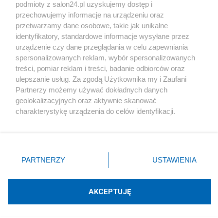
podmioty z salon24.pl uzyskujemy dostęp i
Społeczeństwo
przechowujemy informacje na urządzeniu oraz
przetwarzamy dane osobowe, takie jak unikalne
Kultura
identyfikatory, standardowe informacje wysyłane przez
urządzenie czy dane przeglądania w celu zapewniania
spersonalizowanych reklam, wybór spersonalizowanych
treści, pomiar reklam i treści, badanie odbiorców oraz
ulepszanie usług. Za zgodą Użytkownika my i Zaufani
X
Facebook
Instagram
Youtube
Partnerzy możemy używać dokładnych danych
geolokalizacyjnych oraz aktywnie skanować
charakterystykę urządzenia do celów identyfikacji.
Web Content Media sp. z o. o. © 2022
Ponieważ cenimy Twoją prywatność, prosimy o zgodę na
korzystanie z tych technologii poprzez kliknięcie
„Akceptuję”. Zgoda jest dobrowolna i zawsze możesz ją
Pomoc
O nas
Praca
Reklama
Kontakt
zmienić/wycofać klikając przycisk ustawień prywatności
PARTNERZY
USTAWIENIA
znajdujący się w lewym dolnym rogu strony
. Niektóre
rodzaje przetwarzania danych nie wymagają zgody
użytkownika, ale masz prawo sprzeciwić się takiemu
AKCEPTUJĘ
przetwarzaniu. Preferencje będą miały zastosowania tylko
Technologię dostarcza:
W3media.pl
na tej witrynie.