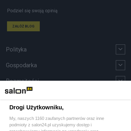
Podziel się swoją opinią
ZAŁÓŻ BLOG
Polityka
Gospodarka
Rozmaitości
Technologie
Drogi Użytkowniku,
Sport
My, naszych 1160 zaufanych partnerów oraz inne
podmioty z salon24.pl uzyskujemy dostęp i
Społeczeństwo