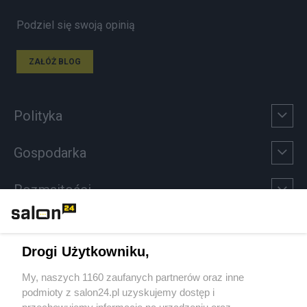
Podziel się swoją opinią
ZAŁÓŻ BLOG
Polityka
Gospodarka
Rozmaitości
Technologie
Drogi Użytkowniku,
Sport
My, naszych 1160 zaufanych partnerów oraz inne
podmioty z salon24.pl uzyskujemy dostęp i
Społeczeństwo