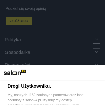
Podziel się swoją opinią
ZAŁÓŻ BLOG
Polityka
Gospodarka
Rozmaitości
Technologie
Drogi Użytkowniku,
Sport
My, naszych 1162 zaufanych partnerów oraz inne
podmioty z salon24.pl uzyskujemy dostęp i
Społeczeństwo