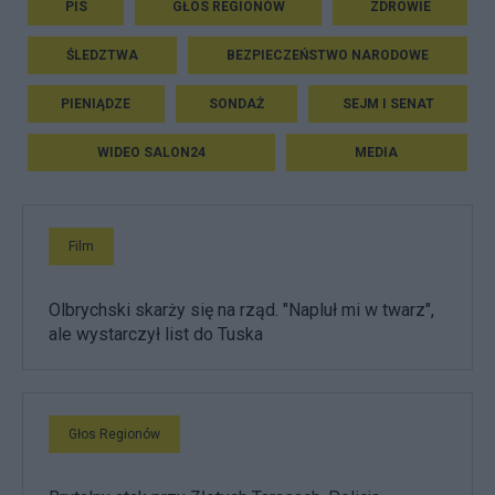
PIS
GŁOS REGIONÓW
ZDROWIE
ŚLEDZTWA
BEZPIECZEŃSTWO NARODOWE
PIENIĄDZE
SONDAŻ
SEJM I SENAT
WIDEO SALON24
MEDIA
Film
Olbrychski skarży się na rząd. "Napluł mi w twarz",
ale wystarczył list do Tuska
Głos Regionów