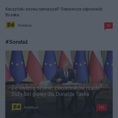
Kaczyński znowu namieszał? Stanowcza odpowiedź
Bosaka
Redakcja
88
#
Sondaż
Ze świecą szukać zwolenników rządu.
Duży ból głowy dla Donalda Tuska
Redakcja
180