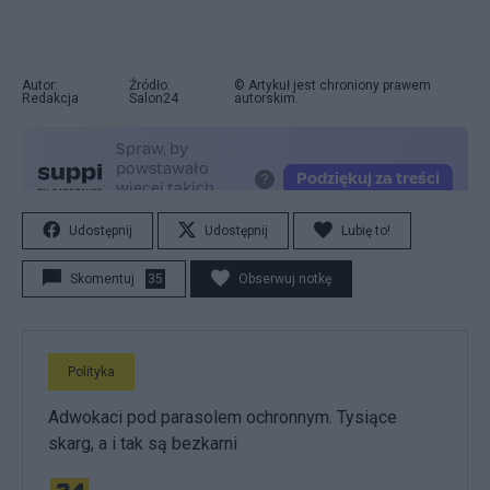
Autor:
Źródło:
© Artykuł jest chroniony prawem
Redakcja
Salon24
autorskim.
Udostępnij
Udostępnij
Lubię to!
Skomentuj
35
Obserwuj notkę
Polityka
Adwokaci pod parasolem ochronnym. Tysiące
skarg, a i tak są bezkarni