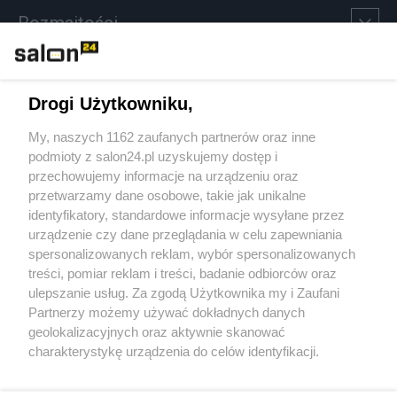
Rozmaitości
Technologie
Drogi Użytkowniku,
Sport
My, naszych 1162 zaufanych partnerów oraz inne
podmioty z salon24.pl uzyskujemy dostęp i
Społeczeństwo
przechowujemy informacje na urządzeniu oraz
przetwarzamy dane osobowe, takie jak unikalne
Kultura
identyfikatory, standardowe informacje wysyłane przez
urządzenie czy dane przeglądania w celu zapewniania
spersonalizowanych reklam, wybór spersonalizowanych
treści, pomiar reklam i treści, badanie odbiorców oraz
ulepszanie usług. Za zgodą Użytkownika my i Zaufani
X
Facebook
Instagram
Youtube
Partnerzy możemy używać dokładnych danych
geolokalizacyjnych oraz aktywnie skanować
charakterystykę urządzenia do celów identyfikacji.
Web Content Media sp. z o. o. © 2022
Ponieważ cenimy Twoją prywatność, prosimy o zgodę na
korzystanie z tych technologii poprzez kliknięcie