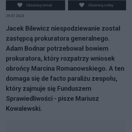
Kancelaria Senatu RP, Wikimedia Commons, CC BY-SA
Obserwuj temat
Obserwuj notkę
3.0 pl
29.07.2024
Jacek Bilewicz niespodziewanie został
zastępcą prokuratora generalnego.
Adam Bodnar potrzebował bowiem
prokuratora, który rozpatrzy wniosek
obrońcy Marcina Romanowskiego. A ten
domaga się de facto paraliżu zespołu,
który zajmuje się Funduszem
Sprawiedliwości - pisze Mariusz
Kowalewski.