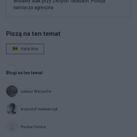
Brutalny atak przy Złotych Tarasach. Policja
namierza agresora
Piszą na ten temat
Rafał Woś
Blogi na ten temat
Łukasz Warzecha
krzysztof mielewczyk
Purdue Corona