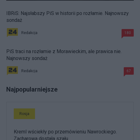
IBRiS: Najsłabszy PiS w historii po rozłamie. Najnowszy
sondaż
Redakcja
180
PiS traci na rozłamie z Morawieckim, ale prawica nie.
Najnowszy sondaż
Redakcja
67
Najpopularniejsze
Rosja
Kreml wściekły po przemówieniu Nawrockiego.
Zacharowa dostała szału