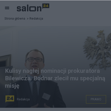
Strona główna
Redakcja
Kulisy nagłej nominacji prokuratora
Bilewicza. Bodnar zlecił mu specjalną
misję
Redakcja
PRAWO
na zdjęciu: minister sprawiedliwości Adam Bodnar, fot.