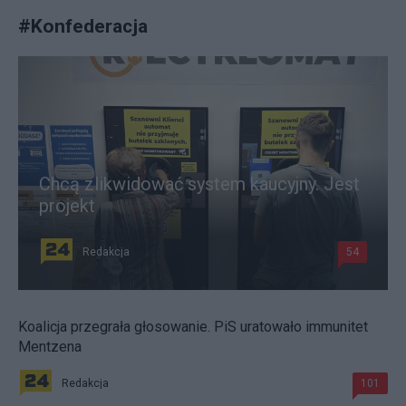
#
Konfederacja
Chcą zlikwidować system kaucyjny. Jest
projekt
Redakcja
54
Koalicja przegrała głosowanie. PiS uratowało immunitet
Mentzena
Redakcja
101