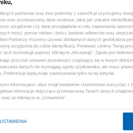
niku,
« WRÓĆ DO NOTKI
fanych partnerów oraz inne podmioty z salon24.pl uzyskujemy dost
niu oraz przetwarzamy dane osobowe, takie jak unikalne identyfikat
przez urządzenie czy dane przeglądania w celu zapewniania sperson
ych treści, pomiar reklam i treści, badanie odbiorców oraz ulepszan
fani Partnerzy możemy używać dokładnych danych geolokalizacyjn
tykę urządzenia do celów identyfikacji. Ponieważ cenimy Twoją pry
Polityka
Gospodarka
z tych technologii poprzez kliknięcie „Akceptuję”. Zgoda jest dobro
Rosja
Biznes
ikając przycisk ustawień prywatności znajdujący się w lewym dolny
etwarzania danych nie wymagają zgody użytkownika, ale masz prawo 
PiS
Pieniądze
. Preferencje będą miały zastosowania tylko na tej witrynie.
Rząd
Centralny Port Komunikacyjny
szymi informacjami, abyś mógł świadomie i komfortowo korzystać z
Prezydent
Inwestycje
gółowe informacje dotyczące przetwarzania Twoich danych znajdzi
NATO
Podatki
s
oraz po kliknięciu w „Ustawienia”.
WIĘCEJ
WIĘCEJ
USTAWIENIA