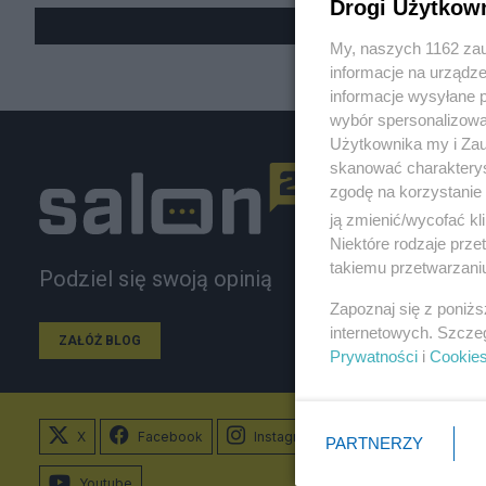
Drogi Użytkow
My, naszych 1162 zau
informacje na urządze
informacje wysyłane 
wybór spersonalizowan
Użytkownika my i Zau
skanować charakterys
zgodę na korzystanie 
ją zmienić/wycofać kl
Niektóre rodzaje prz
takiemu przetwarzaniu
Podziel się swoją opinią
Zapoznaj się z poniż
internetowych. Szcze
ZAŁÓŻ BLOG
Prywatności
i
Cookie
X
Facebook
Instagram
PARTNERZY
Youtube