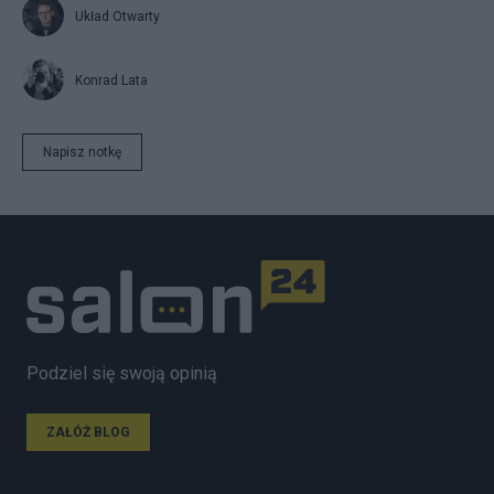
Układ Otwarty
Konrad Lata
Napisz notkę
Podziel się swoją opinią
ZAŁÓŻ BLOG