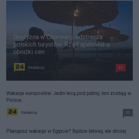
Drożyzna w Chorwacji odstrasza
polskich turystów. Rząd apelował o
obniżki cen
Redakcja
67
Wakacje europosłów. Jedni lecą pod palmy, inni zostają w
Polsce
Redakcja
35
Planujesz wakacje w Egipcie? Będzie łatwiej, ale drożej