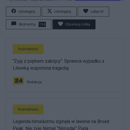
Udostępnij
Udostępnij
Lubię to!
Skomentuj
154
Obserwuj notkę
Rozmaitości
"Żyję z piętnem zabójcy". Sprawca wypadku z
Litewką wspomina tragedię
Redakcja
Rozmaitości
Legenda himalaizmu zginęła w lawinie na Broad
Peak. Nie żyje Nirmal "Nimsdai” Purja