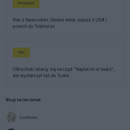
Prezydent
Rok z Nawrockim. Głośne weta, sojusz z USA i
powrót do Trójmorza
Film
Olbrychski skarży się na rząd. "Napluł mi w twarz",
ale wystarczył list do Tuska
Blogi na ten temat
Eurybiades