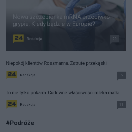
Nowa szczepionka mRNA przeciwko
grypie. Kiedy będzie w Europie?
Redakcja
29
Niepokój klientów Rossmanna. Zatrute przekąski
Redakcja
5
To nie tylko pokarm. Cudowne właściwości mleka matki
Redakcja
11
#
Podróże