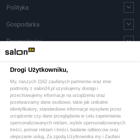
Polityka
Gospodarka
Rozmaitości
Technologie
Drogi Użytkowniku,
Sport
My, naszych 1162 zaufanych partnerów oraz inne
podmioty z salon24.pl uzyskujemy dostęp i
Społeczeństwo
przechowujemy informacje na urządzeniu oraz
przetwarzamy dane osobowe, takie jak unikalne
Kultura
identyfikatory, standardowe informacje wysyłane przez
urządzenie czy dane przeglądania w celu zapewniania
spersonalizowanych reklam, wybór spersonalizowanych
treści, pomiar reklam i treści, badanie odbiorców oraz
ulepszanie usług. Za zgodą Użytkownika my i Zaufani
X
Facebook
Instagram
Youtube