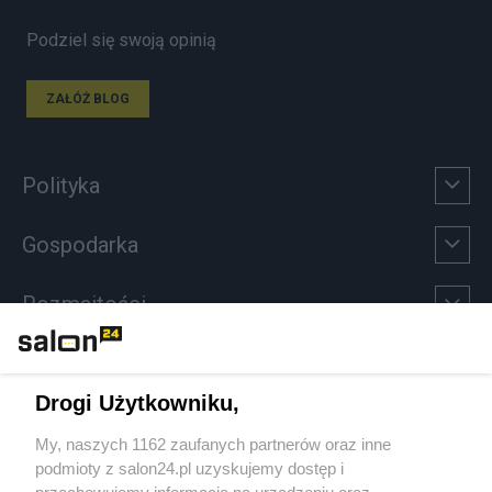
Podziel się swoją opinią
ZAŁÓŻ BLOG
Polityka
Gospodarka
Rozmaitości
Technologie
Drogi Użytkowniku,
Sport
My, naszych 1162 zaufanych partnerów oraz inne
podmioty z salon24.pl uzyskujemy dostęp i
Społeczeństwo