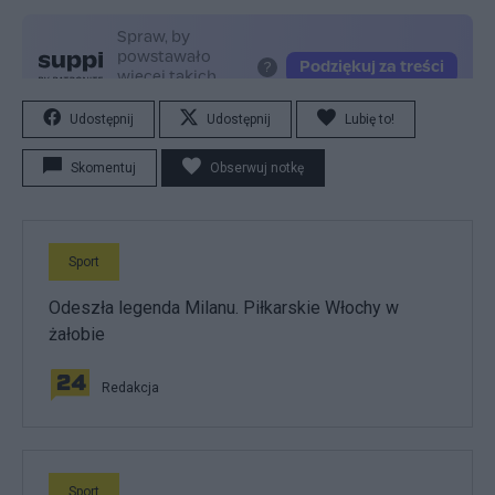
Udostępnij
Udostępnij
Lubię to!
Skomentuj
Obserwuj notkę
Sport
Odeszła legenda Milanu. Piłkarskie Włochy w
żałobie
Redakcja
Sport