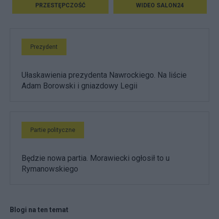
PRZESTĘPCZOŚĆ
WIDEO SALON24
Prezydent
Ułaskawienia prezydenta Nawrockiego. Na liście
Adam Borowski i gniazdowy Legii
Partie polityczne
Będzie nowa partia. Morawiecki ogłosił to u
Rymanowskiego
Blogi na ten temat