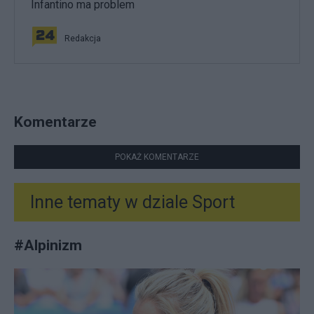
Infantino ma problem
Redakcja
Komentarze
POKAŻ KOMENTARZE
Inne tematy w dziale
Sport
#
Alpinizm