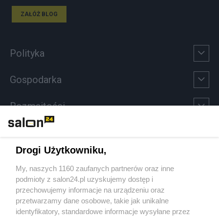
ZAŁÓŻ BLOG
Polityka
Gospodarka
Rozmaitości
Technologie
Drogi Użytkowniku,
Sport
My, naszych 1160 zaufanych partnerów oraz inne
podmioty z salon24.pl uzyskujemy dostęp i
Społeczeństwo
przechowujemy informacje na urządzeniu oraz
przetwarzamy dane osobowe, takie jak unikalne
Kultura
identyfikatory, standardowe informacje wysyłane przez