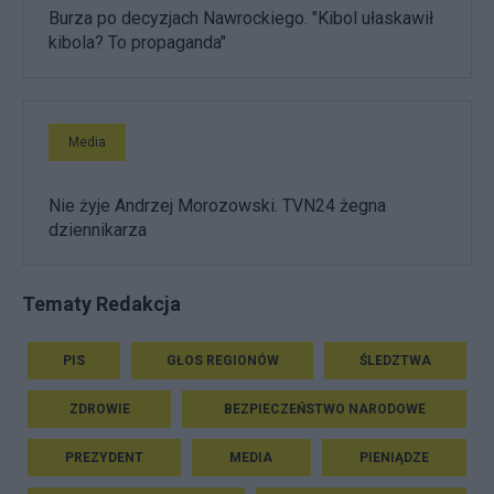
Burza po decyzjach Nawrockiego. "Kibol ułaskawił
kibola? To propaganda"
Media
Nie żyje Andrzej Morozowski. TVN24 żegna
dziennikarza
Tematy Redakcja
PIS
GŁOS REGIONÓW
ŚLEDZTWA
ZDROWIE
BEZPIECZEŃSTWO NARODOWE
PREZYDENT
MEDIA
PIENIĄDZE