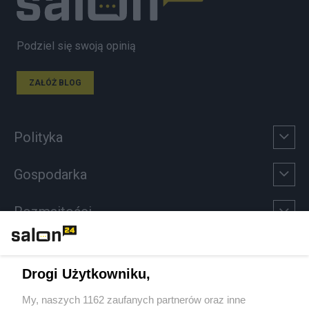
Podziel się swoją opinią
ZAŁÓŻ BLOG
Polityka
Gospodarka
Rozmaitości
Technologie
Drogi Użytkowniku,
Sport
My, naszych 1162 zaufanych partnerów oraz inne