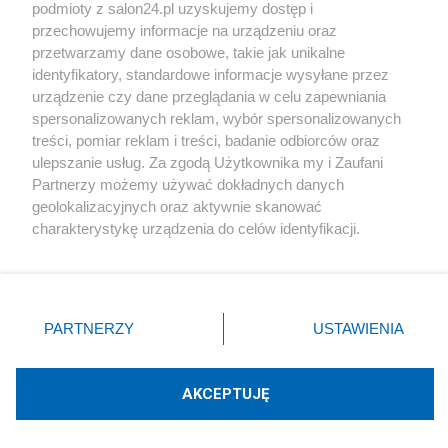
podmioty z salon24.pl uzyskujemy dostęp i
Społeczeństwo
przechowujemy informacje na urządzeniu oraz
przetwarzamy dane osobowe, takie jak unikalne
Kultura
identyfikatory, standardowe informacje wysyłane przez
urządzenie czy dane przeglądania w celu zapewniania
spersonalizowanych reklam, wybór spersonalizowanych
treści, pomiar reklam i treści, badanie odbiorców oraz
ulepszanie usług. Za zgodą Użytkownika my i Zaufani
X
Facebook
Instagram
Youtube
Partnerzy możemy używać dokładnych danych
geolokalizacyjnych oraz aktywnie skanować
charakterystykę urządzenia do celów identyfikacji.
Web Content Media sp. z o. o. © 2022
Ponieważ cenimy Twoją prywatność, prosimy o zgodę na
korzystanie z tych technologii poprzez kliknięcie
„Akceptuję”. Zgoda jest dobrowolna i zawsze możesz ją
Pomoc
O nas
Praca
Reklama
Kontakt
zmienić/wycofać klikając przycisk ustawień prywatności
PARTNERZY
USTAWIENIA
znajdujący się w lewym dolnym rogu strony
. Niektóre
rodzaje przetwarzania danych nie wymagają zgody
użytkownika, ale masz prawo sprzeciwić się takiemu
AKCEPTUJĘ
przetwarzaniu. Preferencje będą miały zastosowania tylko
Technologię dostarcza:
W3media.pl
na tej witrynie.