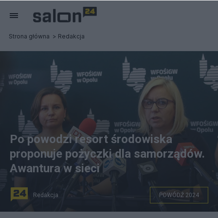
Strona główna
Redakcja
Po powodzi resort środowiska
proponuje pożyczki dla samorządów.
Awantura w sieci
Redakcja
POWÓDŹ 2024
Minister klimatu i środowiska Paulina Hennig-Kloska (P) i