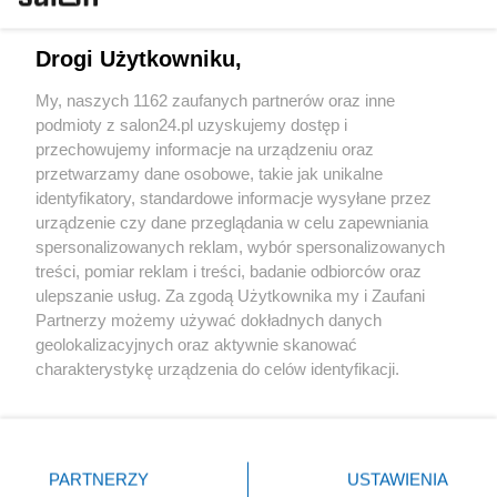
Technologie
Drogi Użytkowniku,
Sport
My, naszych 1162 zaufanych partnerów oraz inne
podmioty z salon24.pl uzyskujemy dostęp i
Społeczeństwo
przechowujemy informacje na urządzeniu oraz
przetwarzamy dane osobowe, takie jak unikalne
Kultura
identyfikatory, standardowe informacje wysyłane przez
urządzenie czy dane przeglądania w celu zapewniania
spersonalizowanych reklam, wybór spersonalizowanych
treści, pomiar reklam i treści, badanie odbiorców oraz
ulepszanie usług. Za zgodą Użytkownika my i Zaufani
X
Facebook
Instagram
Youtube
Partnerzy możemy używać dokładnych danych
geolokalizacyjnych oraz aktywnie skanować
charakterystykę urządzenia do celów identyfikacji.
Web Content Media sp. z o. o. © 2022
Ponieważ cenimy Twoją prywatność, prosimy o zgodę na
korzystanie z tych technologii poprzez kliknięcie
„Akceptuję”. Zgoda jest dobrowolna i zawsze możesz ją
Pomoc
O nas
Praca
Reklama
Kontakt
zmienić/wycofać klikając przycisk ustawień prywatności
PARTNERZY
USTAWIENIA
znajdujący się w lewym dolnym rogu strony
. Niektóre