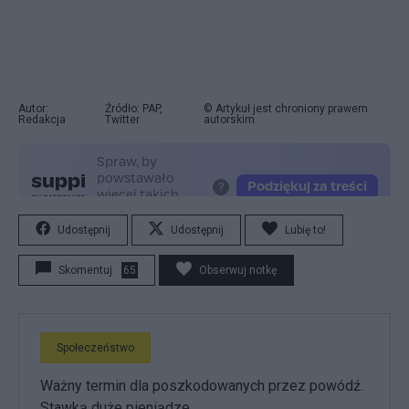
Autor:
Źródło: PAP,
© Artykuł jest chroniony prawem
Redakcja
Twitter
autorskim.
Udostępnij
Udostępnij
Lubię to!
Skomentuj
65
Obserwuj notkę
Społeczeństwo
Ważny termin dla poszkodowanych przez powódź.
Stawką duże pieniądze