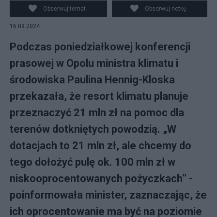
wiceminister klimatu i środowiska Urszula Zielińska (L).
Obserwuj temat
Obserwuj notkę
Fot. PAP/Krzysztof Świderski
16.09.2024
Podczas poniedziałkowej konferencji
prasowej w Opolu ministra klimatu i
środowiska Paulina Hennig-Kloska
przekazała, że resort klimatu planuje
przeznaczyć 21 mln zł na pomoc dla
terenów dotkniętych powodzią. „W
dotacjach to 21 mln zł, ale chcemy do
tego dołożyć pulę ok. 100 mln zł w
niskooprocentowanych pożyczkach” -
poinformowała minister, zaznaczając, że
ich oprocentowanie ma być na poziomie