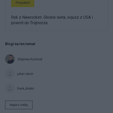
Prezydent
Rok z Nawrockim. Głośne weta, sojusz z USA i
powrót do Trójmorza
Blogi na ten temat
Zbigniew Kuźmiuk
julian olech
frank_drebin
Napisz notkę