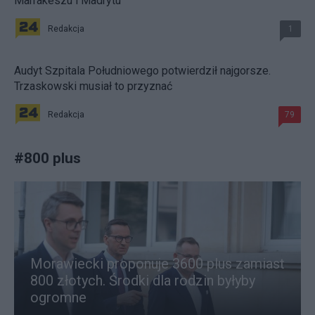
Marrakeszu i Madrytu
Redakcja
1
Audyt Szpitala Południowego potwierdził najgorsze.
Trzaskowski musiał to przyznać
Redakcja
79
#
800 plus
Morawiecki proponuje 3600 plus zamiast
800 złotych. Środki dla rodzin byłyby
ogromne