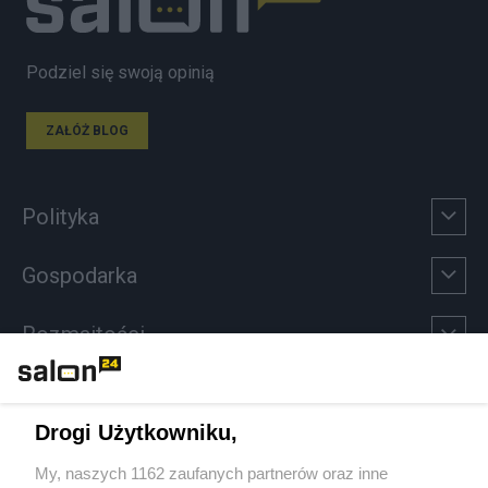
Podziel się swoją opinią
ZAŁÓŻ BLOG
Polityka
Gospodarka
Rozmaitości
Technologie
Drogi Użytkowniku,
Sport
My, naszych 1162 zaufanych partnerów oraz inne