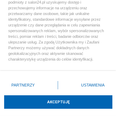
podmioty z salon24.pl uzyskujemy dostęp i
Społeczeństwo
przechowujemy informacje na urządzeniu oraz
przetwarzamy dane osobowe, takie jak unikalne
Kultura
identyfikatory, standardowe informacje wysyłane przez
urządzenie czy dane przeglądania w celu zapewniania
spersonalizowanych reklam, wybór spersonalizowanych
treści, pomiar reklam i treści, badanie odbiorców oraz
ulepszanie usług. Za zgodą Użytkownika my i Zaufani
X
Facebook
Instagram
Youtube
Partnerzy możemy używać dokładnych danych
geolokalizacyjnych oraz aktywnie skanować
charakterystykę urządzenia do celów identyfikacji.
Web Content Media sp. z o. o. © 2022
Ponieważ cenimy Twoją prywatność, prosimy o zgodę na
korzystanie z tych technologii poprzez kliknięcie
„Akceptuję”. Zgoda jest dobrowolna i zawsze możesz ją
Pomoc
O nas
Praca
Reklama
Kontakt
zmienić/wycofać klikając przycisk ustawień prywatności
PARTNERZY
USTAWIENIA
znajdujący się w lewym dolnym rogu strony
. Niektóre
rodzaje przetwarzania danych nie wymagają zgody
użytkownika, ale masz prawo sprzeciwić się takiemu
AKCEPTUJĘ
przetwarzaniu. Preferencje będą miały zastosowania tylko
Technologię dostarcza:
W3media.pl
na tej witrynie.