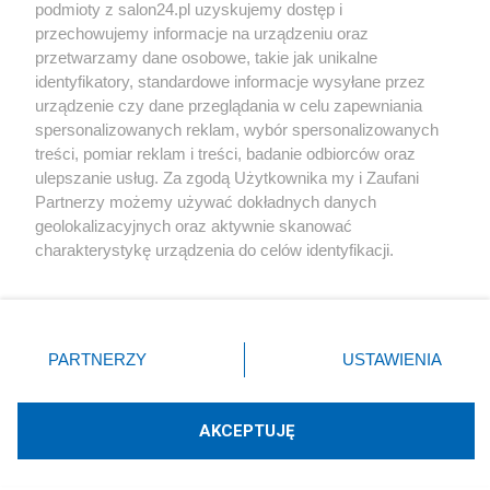
podmioty z salon24.pl uzyskujemy dostęp i
Społeczeństwo
przechowujemy informacje na urządzeniu oraz
przetwarzamy dane osobowe, takie jak unikalne
Kultura
identyfikatory, standardowe informacje wysyłane przez
urządzenie czy dane przeglądania w celu zapewniania
spersonalizowanych reklam, wybór spersonalizowanych
treści, pomiar reklam i treści, badanie odbiorców oraz
ulepszanie usług. Za zgodą Użytkownika my i Zaufani
X
Facebook
Instagram
Youtube
Partnerzy możemy używać dokładnych danych
geolokalizacyjnych oraz aktywnie skanować
charakterystykę urządzenia do celów identyfikacji.
Web Content Media sp. z o. o. © 2022
Ponieważ cenimy Twoją prywatność, prosimy o zgodę na
korzystanie z tych technologii poprzez kliknięcie
„Akceptuję”. Zgoda jest dobrowolna i zawsze możesz ją
Pomoc
O nas
Praca
Reklama
Kontakt
zmienić/wycofać klikając przycisk ustawień prywatności
PARTNERZY
USTAWIENIA
znajdujący się w lewym dolnym rogu strony
. Niektóre
rodzaje przetwarzania danych nie wymagają zgody
użytkownika, ale masz prawo sprzeciwić się takiemu
AKCEPTUJĘ
przetwarzaniu. Preferencje będą miały zastosowania tylko
Technologię dostarcza:
W3media.pl
na tej witrynie.