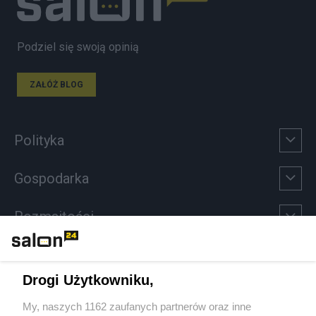
Podziel się swoją opinią
ZAŁÓŻ BLOG
Polityka
Gospodarka
Rozmaitości
Technologie
Drogi Użytkowniku,
Sport
My, naszych 1162 zaufanych partnerów oraz inne