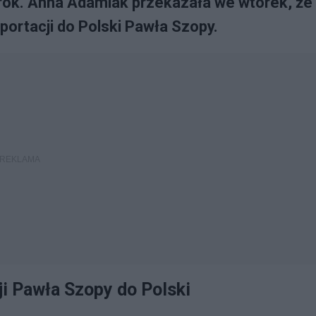
rok. Anna Adamiak przekazała we wtorek, że
portacji do Polski Pawła Szopy.
i Pawła Szopy do Polski