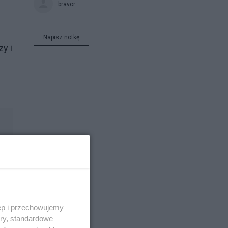
bravor
Napisz notkę
y i
ęp i przechowujemy
ory, standardowe