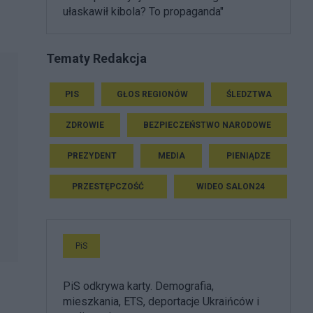
ułaskawił kibola? To propaganda"
Tematy Redakcja
PIS
GŁOS REGIONÓW
ŚLEDZTWA
ZDROWIE
BEZPIECZEŃSTWO NARODOWE
PREZYDENT
MEDIA
PIENIĄDZE
PRZESTĘPCZOŚĆ
WIDEO SALON24
PiS
PiS odkrywa karty. Demografia,
mieszkania, ETS, deportacje Ukraińców i