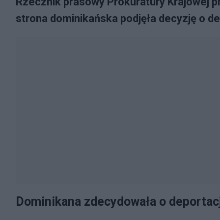
Rzecznik prasowy Prokuratury Krajowej p
strona dominikańska podjęła decyzję o de
Dominikana zdecydowała o deportacj