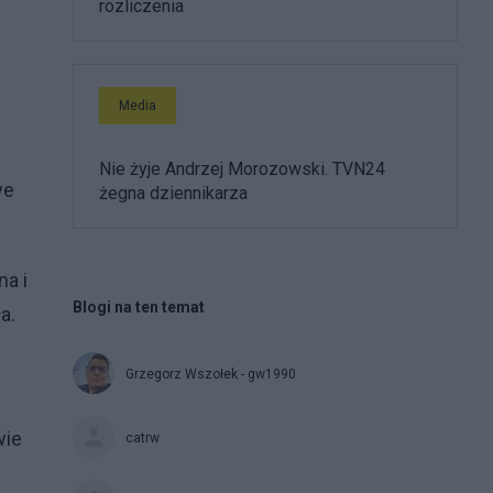
rozliczenia
Media
Nie żyje Andrzej Morozowski. TVN24
we
żegna dziennikarza
na i
Blogi na ten temat
a.
Grzegorz Wszołek - gw1990
wie
catrw