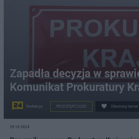
Zapadła decyzja w sprawi
Komunikat Prokuratury Kr
Redakcja
PRZESTĘPCZOŚĆ
Obserwuj temat
Źródło zdjęcia: siedziba Prokuratury Krajowej. zdjęcie i
29.10.2024