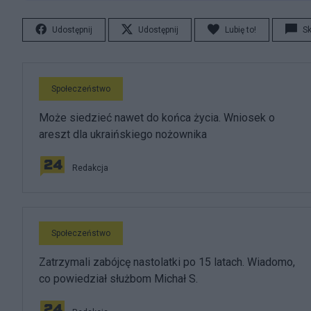
Udostępnij
Udostępnij
Lubię to!
S
Społeczeństwo
Może siedzieć nawet do końca życia. Wniosek o
areszt dla ukraińskiego nożownika
Redakcja
Społeczeństwo
Zatrzymali zabójcę nastolatki po 15 latach. Wiadomo,
co powiedział służbom Michał S.