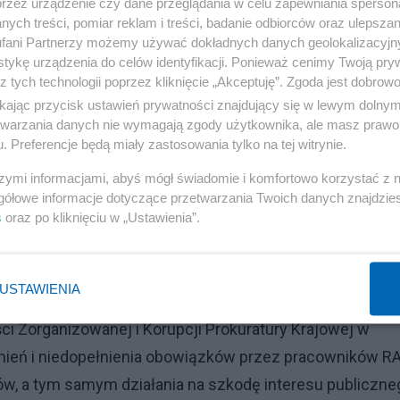
przez urządzenie czy dane przeglądania w celu zapewniania sperson
ych treści, pomiar reklam i treści, badanie odbiorców oraz ulepszan
dze zawarły z twórcą marki odzieżowej +Red is Bad+
fani Partnerzy możemy używać dokładnych danych geolokalizacyjn
u publicznych pieniędzy na nieopisaną dotąd skalę", a
tykę urządzenia do celów identyfikacji. Ponieważ cenimy Twoją pry
z tych technologii poprzez kliknięcie „Akceptuję”. Zgoda jest dobro
zedsiębiorca stał się dostawcą wszystkiego — od sprzęt
ikając przycisk ustawień prywatności znajdujący się w lewym dolny
podczas wojny".
etwarzania danych nie wymagają zgody użytkownika, ale masz prawo 
. Preferencje będą miały zastosowania tylko na tej witrynie.
py trafiły przelewy na 0,5 mld zł, zamówienia z Rządowej
szymi informacjami, abyś mógł świadomie i komfortowo korzystać z
 przetargu; od połowy ubiegłego roku sprawę badała
gółowe informacje dotyczące przetwarzania Twoich danych znajdzi
rzedsiębiorcy zostały przeszukane w grudniu.
s
oraz po kliknięciu w „Ustawienia”.
Reklama
USTAWIENIA
to 1 grudnia 2023 r. Prowadzi je Śląski Wydział
 Zorganizowanej i Korupcji Prokuratury Krajowej w
wnień i niedopełnienia obowiązków przez pracowników R
ów, a tym samym działania na szkodę interesu publiczne