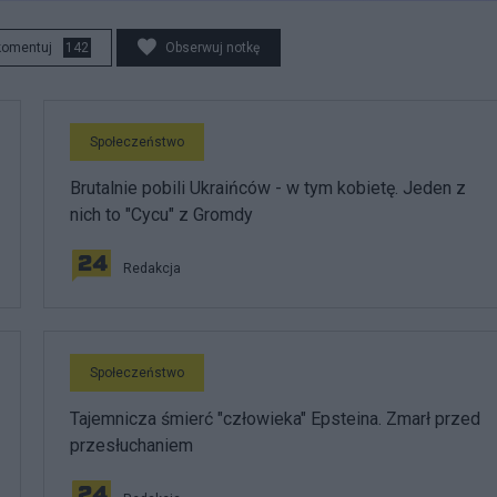
komentuj
142
Obserwuj notkę
Społeczeństwo
Brutalnie pobili Ukraińców - w tym kobietę. Jeden z
nich to "Cycu" z Gromdy
Redakcja
Społeczeństwo
Tajemnicza śmierć "człowieka" Epsteina. Zmarł przed
przesłuchaniem