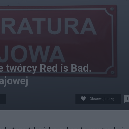
e twórcy Red is Bad.
ajowej
1
Obserwuj notkę
lustracyjne. Fot. PAP