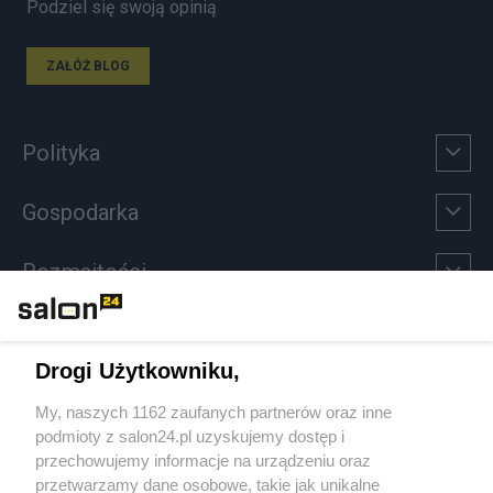
Podziel się swoją opinią
ZAŁÓŻ BLOG
Polityka
Gospodarka
Rozmaitości
Technologie
Drogi Użytkowniku,
Sport
My, naszych 1162 zaufanych partnerów oraz inne
podmioty z salon24.pl uzyskujemy dostęp i
Społeczeństwo
przechowujemy informacje na urządzeniu oraz
przetwarzamy dane osobowe, takie jak unikalne