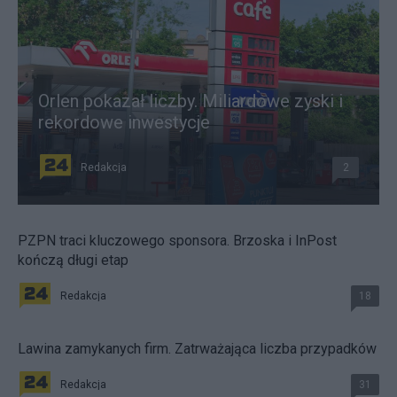
Orlen pokazał liczby. Miliardowe zyski i
rekordowe inwestycje
Redakcja
2
PZPN traci kluczowego sponsora. Brzoska i InPost
kończą długi etap
Redakcja
18
Lawina zamykanych firm. Zatrważająca liczba przypadków
Redakcja
31