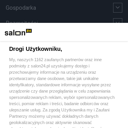
Gospodarka
Rozmaitości
Technologie
Drogi Użytkowniku,
Sport
My, naszych 1162 zaufanych partnerów oraz inne
podmioty z salon24.pl uzyskujemy dostęp i
Społeczeństwo
przechowujemy informacje na urządzeniu oraz
przetwarzamy dane osobowe, takie jak unikalne
Kultura
identyfikatory, standardowe informacje wysyłane przez
urządzenie czy dane przeglądania w celu zapewniania
spersonalizowanych reklam, wybór spersonalizowanych
treści, pomiar reklam i treści, badanie odbiorców oraz
ulepszanie usług. Za zgodą Użytkownika my i Zaufani
X
Facebook
Instagram
Youtube
Partnerzy możemy używać dokładnych danych
geolokalizacyjnych oraz aktywnie skanować