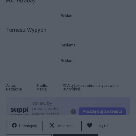
Fot. Pixabay
Reklama
Tomasz Wypych
Reklama
Reklama
Autor:
Źródło:
© Artykuł jest chroniony prawem
Redakcja
Media
autorskim.
Udostępnij
Udostępnij
Lubię to!