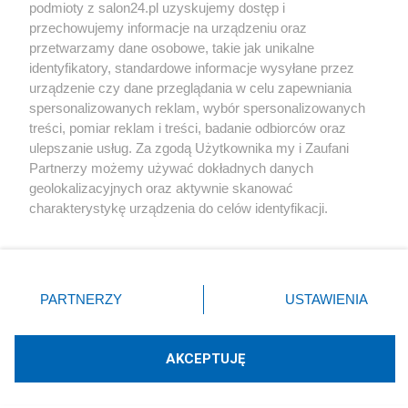
podmioty z salon24.pl uzyskujemy dostęp i
Społeczeństwo
przechowujemy informacje na urządzeniu oraz
przetwarzamy dane osobowe, takie jak unikalne
Kultura
identyfikatory, standardowe informacje wysyłane przez
urządzenie czy dane przeglądania w celu zapewniania
spersonalizowanych reklam, wybór spersonalizowanych
treści, pomiar reklam i treści, badanie odbiorców oraz
ulepszanie usług. Za zgodą Użytkownika my i Zaufani
X
Facebook
Instagram
Youtube
Partnerzy możemy używać dokładnych danych
geolokalizacyjnych oraz aktywnie skanować
charakterystykę urządzenia do celów identyfikacji.
Web Content Media sp. z o. o. © 2022
Ponieważ cenimy Twoją prywatność, prosimy o zgodę na
korzystanie z tych technologii poprzez kliknięcie
„Akceptuję”. Zgoda jest dobrowolna i zawsze możesz ją
Pomoc
O nas
Praca
Reklama
Kontakt
zmienić/wycofać klikając przycisk ustawień prywatności
PARTNERZY
USTAWIENIA
znajdujący się w lewym dolnym rogu strony
. Niektóre
rodzaje przetwarzania danych nie wymagają zgody
użytkownika, ale masz prawo sprzeciwić się takiemu
AKCEPTUJĘ
przetwarzaniu. Preferencje będą miały zastosowania tylko
Technologię dostarcza:
W3media.pl
na tej witrynie.