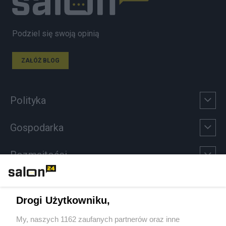
Podziel się swoją opinią
ZAŁÓŻ BLOG
Polityka
Gospodarka
Rozmaitości
Technologie
Drogi Użytkowniku,
Sport
My, naszych 1162 zaufanych partnerów oraz inne