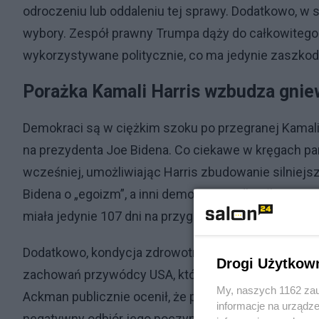
odroczeniu lub oddaleniu tej sprawy. Dodatkowo, w 
wybory. Zespół prawny Trumpa dąży do całkowitego 
wykorzystywane politycznie, co ma jedynie zaszko
Porażka Kamali Harris wzbudza gni
Demokraci są w ciężkim szoku po przegranej Kamali
na prezydenta Joe Bidena. Co ciekawe w kręgach par
wcześniej, umożliwiając Harris zbudowanie silniejsz
Bidena o „egoizm”, a inni demokraci podkreślają, że
miała jedynie 107 dni na przygotowanie do wyborów.
Dodatkowo, kondycja zdrowotna Bidena stała się prz
Drogi Użytkow
zachowań przywódcy USA, które miały miejsce podcza
My, naszych 1162 zau
Ackman publicznie ocenił, że partia okłamała obywat
informacje na urządze
negatywny odbiór jego poczynań w mediach.