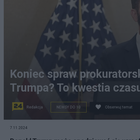
Koniec spraw prokurator
Trumpa? To kwestia czas
Redakcja
NEWSY DO 10
Obserwuj temat
7.11.2024