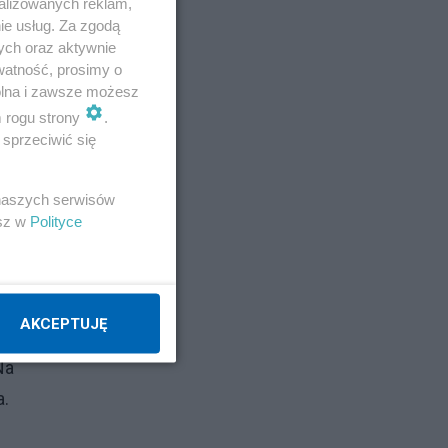
alizowanych reklam,
ie usług. Za zgodą
ych oraz aktywnie
watność, prosimy o
wolna i zawsze możesz
m rogu strony
.
sprzeciwić się
 naszych serwisów
esz w
Polityce
ło
AKCEPTUJĘ
z
Na
a.