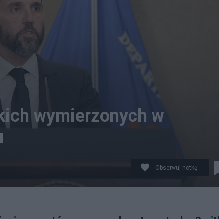
skich wymierzonych w
u
Obserwuj notkę