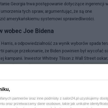
stanie Georgia trwa postępowanie dotyczące ingerencji 
umorzenia tych spraw, argumentując, że są one
dzić amerykańskiemu systemowi sprawiedliwości.
ew wobec Joe Bidena
 Harris, a odpowiedzialność za wynik wyborów spada ter
tii panuje przekonanie, że Biden powinien był wycofać s
ej kampanii. Inwestor Whitney Tilson z Wall Street oskar
 jego spóźniona decyzja o rezygnacji spowodowała, że Har
edmiotem publicznej dyskusji po serii gaf i dziwnych
niku,
s kampanii. Wieloletni donator Partii Demokratycznej Bi
fanych partnerów oraz inne podmioty z salon24.pl uzyskujemy dost
eli co do stanu zdrowia Bidena, a to miało wpływ na
niu oraz przetwarzamy dane osobowe, takie jak unikalne identyfikat