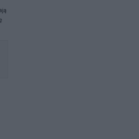
ają
ę