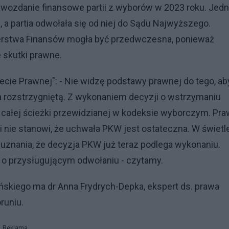
awozdanie finansowe partii z wyborów w 2023 roku. Jed
 a partia odwołała się od niej do Sądu Najwyższego.
sterstwa Finansów mogła być przedwczesna, ponieważ
skutki prawne.
ecie Prawnej": - Nie widzę podstawy prawnej do tego, ab
a rozstrzygniętą. Z wykonaniem decyzji o wstrzymaniu
całej ścieżki przewidzianej w kodeksie wyborczym. Pr
 nie stanowi, że uchwała PKW jest ostateczna. W świetl
znania, że decyzja PKW już teraz podlega wykonaniu.
 o przysługującym odwołaniu - czytamy.
ńskiego ma dr Anna Frydrych-Depka, ekspert ds. prawa
runiu.
Reklama