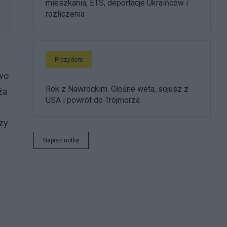
mieszkania, ETS, deportacje Ukraińców i
rozliczenia
Prezydent
wo
Rok z Nawrockim. Głośne weta, sojusz z
ża
USA i powrót do Trójmorza
zy
Napisz notkę