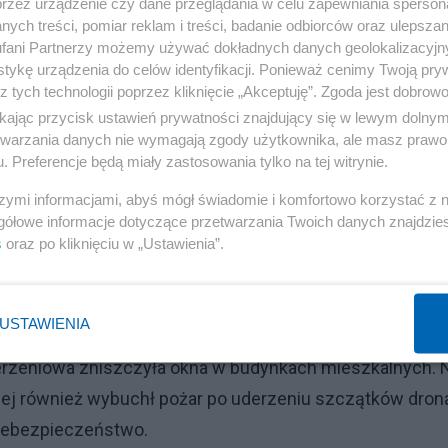
przez urządzenie czy dane przeglądania w celu zapewniania sperson
ych treści, pomiar reklam i treści, badanie odbiorców oraz ulepszan
fani Partnerzy możemy używać dokładnych danych geolokalizacyjn
tykę urządzenia do celów identyfikacji. Ponieważ cenimy Twoją pry
z tych technologii poprzez kliknięcie „Akceptuję”. Zgoda jest dobro
du. Wszystko przez jedną decyzję i Trumpa
ikając przycisk ustawień prywatności znajdujący się w lewym dolny
etwarzania danych nie wymagają zgody użytkownika, ale masz prawo 
. Preferencje będą miały zastosowania tylko na tej witrynie.
szymi informacjami, abyś mógł świadomie i komfortowo korzystać z
Reklama
gółowe informacje dotyczące przetwarzania Twoich danych znajdzi
s
oraz po kliknięciu w „Ustawienia”.
aków i zniszczenia
ię pod kolejnym ostrzałem rosyjskich dronów, co wywoła
USTAWIENIA
 dzielnicy Sołomiańskiej ranny został pracownik jednego 
uderzeniowa zniszczyła okna w budynkach mieszkalnych. 
ej również wybuchł pożar po uderzeniu szczątków dron
iebezpieczeństwo.