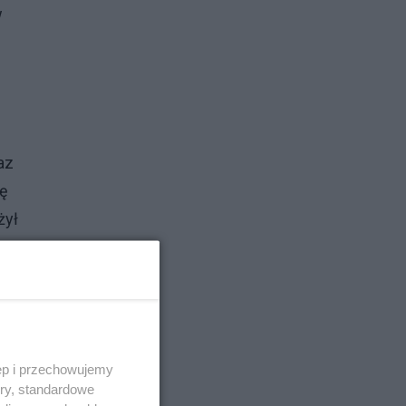
w
az
ię
żył
ris
ll
ęp i przechowujemy
ory, standardowe