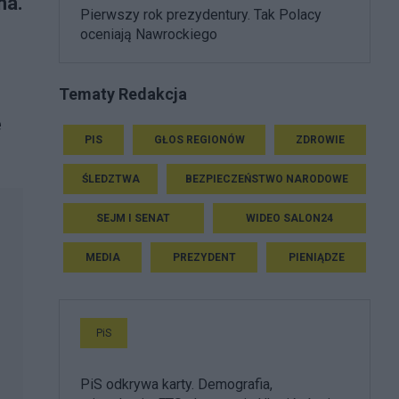
ha.
Pierwszy rok prezydentury. Tak Polacy
oceniają Nawrockiego
Tematy Redakcja
e
PIS
GŁOS REGIONÓW
ZDROWIE
ŚLEDZTWA
BEZPIECZEŃSTWO NARODOWE
SEJM I SENAT
WIDEO SALON24
MEDIA
PREZYDENT
PIENIĄDZE
PiS
PiS odkrywa karty. Demografia,