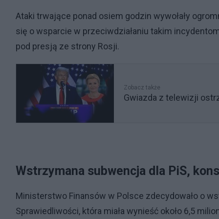
Ataki trwające ponad osiem godzin wywołały ogrom
się o wsparcie w przeciwdziałaniu takim incydentom, 
pod presją ze strony Rosji.
Zobacz także
Gwiazda z telewizji ost
Wstrzymana subwencja dla PiS, konst
Ministerstwo Finansów w Polsce zdecydowało o wstr
Sprawiedliwości, która miała wynieść około 6,5 mili