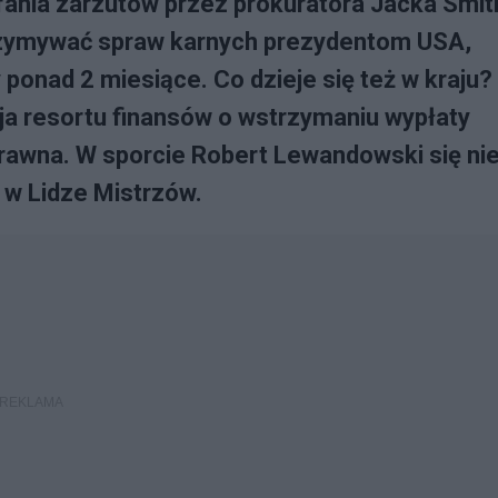
ania zarzutów przez prokuratora Jacka Smit
trzymywać spraw karnych prezydentom USA,
ponad 2 miesiące. Co dzieje się też w kraju?
ja resortu finansów o wstrzymaniu wypłaty
rawna. W sporcie Robert Lewandowski się ni
y w Lidze Mistrzów.