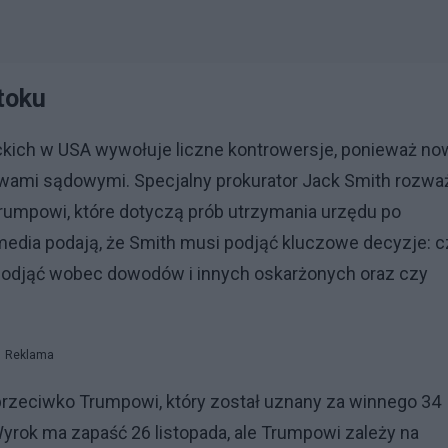
toku
ich w USA wywołuje liczne kontrowersje, ponieważ no
awami sądowymi. Specjalny prokurator Jack Smith rozwa
umpowi, które dotyczą prób utrzymania urzędu po
edia podają, że Smith musi podjąć kluczowe decyzje: c
 podjąć wobec dowodów i innych oskarżonych oraz czy
Reklama
zeciwko Trumpowi, który został uznany za winnego 34
ok ma zapaść 26 listopada, ale Trumpowi zależy na