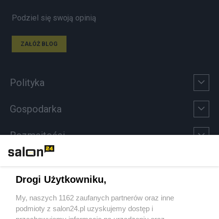
Podziel się swoją opinią
ZAŁÓŻ BLOG
Polityka
Gospodarka
Rozmaitości
Technologie
Drogi Użytkowniku,
Sport
My, naszych 1162 zaufanych partnerów oraz inne
podmioty z salon24.pl uzyskujemy dostęp i
Społeczeństwo