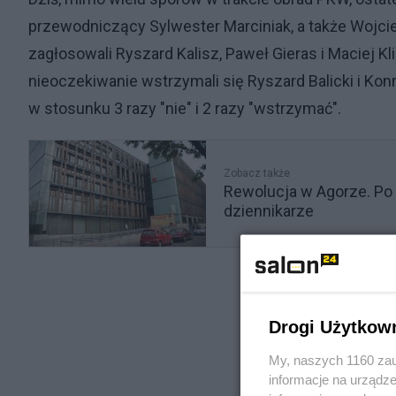
przewodniczący Sylwester Marciniak, a także Wojciec
zagłosowali Ryszard Kalisz, Paweł Gieras i Maciej K
nieoczekiwanie wstrzymali się Ryszard Balicki i Kon
w stosunku 3 razy "nie" i 2 razy "wstrzymać".
Zobacz także
Rewolucja w Agorze. Po 
dziennikarze
Drogi Użytkow
My, naszych 1160 zau
informacje na urządze