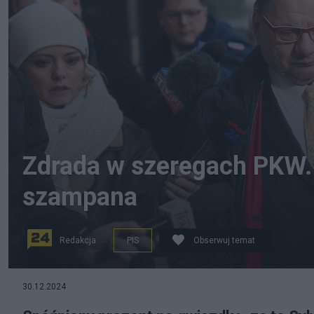
Zdrada w szeregach PKW.
szampana
Redakcja
PIS
Obserwuj temat
30.12.2024