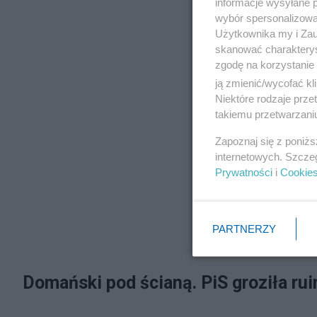
informacje wysyłane 
wybór spersonalizowan
Użytkownika my i Zau
skanować charakterys
zgodę na korzystanie 
ją zmienić/wycofać kl
Niektóre rodzaje prz
takiemu przetwarzaniu
Zapoznaj się z poniż
internetowych. Szcze
Prywatności
i
Cookie
PARTNERZY
Domański pod ścianą. PiS groziła ru