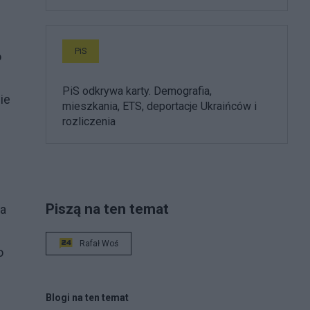
PiS
o
PiS odkrywa karty. Demografia,
ie
mieszkania, ETS, deportacje Ukraińców i
rozliczenia
Piszą na ten temat
na
Rafał Woś
o
Blogi na ten temat