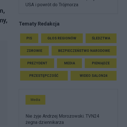
USA i powrót do Trójmorza
m,
my,
Tematy Redakcja
PIS
GŁOS REGIONÓW
ŚLEDZTWA
ZDROWIE
BEZPIECZEŃSTWO NARODOWE
PREZYDENT
MEDIA
PIENIĄDZE
PRZESTĘPCZOŚĆ
WIDEO SALON24
Media
Nie żyje Andrzej Morozowski. TVN24
żegna dziennikarza