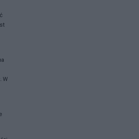
ć
st
na
ł. W
e