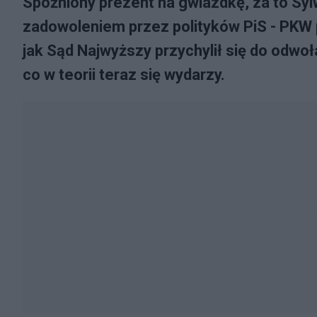
Spóźniony prezent na gwiazdkę, za to Sy
zadowoleniem przez polityków PiS - PKW p
jak Sąd Najwyższy przychylił się do odwo
co w teorii teraz się wydarzy.