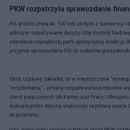
PKW rozpatrzyła sprawozdanie finan
PiS groziła utrata ok. 100 mln złotych z subwencji 
odłożyła rozpatrywanie decyzji Izby Kontroli Nadzwy
odwołania największej partii opozycyjnej. Koalicja
przyjmie sprawozdania PiS do wyborów prezydencki
Obóz rządowy zakładał, że w międzyczasie "wytarg
"incydentalną" - zmianę rozpatrywania protestów 
rzecz połączonych Izb Karnej oraz Pracy i Ubezpie
wybrana przez obecną większość sejmową uważa Izb
do przełomu.
Dziś, mimo wielu sporów w trakcie obrad PKW, ostat