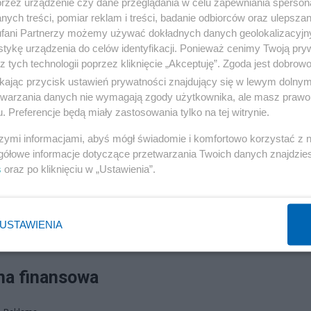
przez urządzenie czy dane przeglądania w celu zapewniania sperson
ych treści, pomiar reklam i treści, badanie odbiorców oraz ulepszan
fani Partnerzy możemy używać dokładnych danych geolokalizacyjn
tykę urządzenia do celów identyfikacji. Ponieważ cenimy Twoją pry
z tych technologii poprzez kliknięcie „Akceptuję”. Zgoda jest dobro
ikając przycisk ustawień prywatności znajdujący się w lewym dolny
etwarzania danych nie wymagają zgody użytkownika, ale masz prawo 
. Preferencje będą miały zastosowania tylko na tej witrynie.
szymi informacjami, abyś mógł świadomie i komfortowo korzystać z
gółowe informacje dotyczące przetwarzania Twoich danych znajdzi
s
oraz po kliknięciu w „Ustawienia”.
USTAWIENIA
ina finansowa