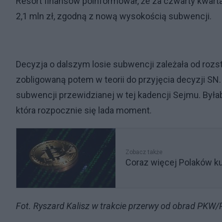
Resort finansów poinformował, że za czwarty kwart
2,1 mln zł, zgodną z nową wysokością subwencji.
Decyzja o dalszym losie subwencji zależała od roz
zobligowaną potem w teorii do przyjęcia decyzji SN. 
subwencji przewidzianej w tej kadencji Sejmu. Był
która rozpocznie się lada moment.
Zobacz także
Coraz więcej Polaków kup
Fot. Ryszard Kalisz w trakcie przerwy od obrad PKW