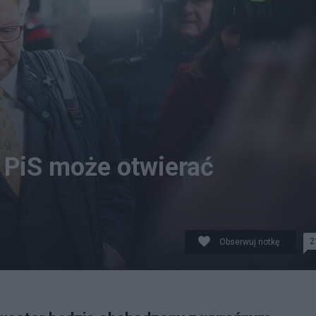
 PiS może otwierać
2
Obserwuj notkę