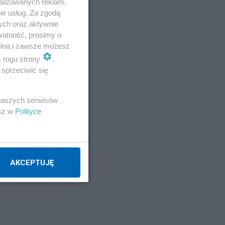
alizowanych reklam,
ie usług. Za zgodą
ych oraz aktywnie
watność, prosimy o
wolna i zawsze możesz
m rogu strony
.
sprzeciwić się
 naszych serwisów
esz w
Polityce
AKCEPTUJĘ