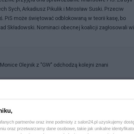
h Sych, Arkadiusz Pikulik i Mirosław Suski. Przeciw
liś. PiS może świętować odblokowaną w teorii kasę, bo
rad Składowski. Nominaci obecnej koalicji zagłosowali w
Monice Olejnik z "GW" odchodzą kolejni znani
niku,
fanych partnerów oraz inne podmioty z salon24.pl uzyskujemy dost
niu oraz przetwarzamy dane osobowe, takie jak unikalne identyfikat