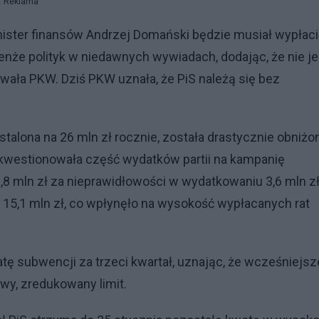
Reklama
ster finansów Andrzej Domański będzie musiał wypłaci
enże polityk w niedawnych wywiadach, dodając, że nie je
wała PKW. Dziś PKW uznała, że PiS należą się bez
stalona na 26 mln zł rocznie, została drastycznie obniżo
kwestionowała część wydatków partii na kampanię
8 mln zł za nieprawidłowości w wydatkowaniu 3,6 mln z
15,1 mln zł, co wpłynęło na wysokość wypłacanych rat
ę subwencji za trzeci kwartał, uznając, że wcześniejsz
owy, zredukowany limit.