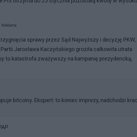
ał PiS otrzyma do 25 stycznia pozostałą kwotę w wysoko
Reklama
strzygnięcia sprawy przez Sąd Najwyższy i decyzję PKW,
Partii Jarosława Kaczyńskiego groziła całkowita utrata
aby to katastrofa zważywszy na kampanię prezydencką,
uje bitcoiny. Ekspert: to koniec imprezy, nadchodzi kra
/PAP