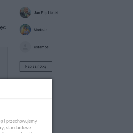
Jan Filip Libicki
ięc
MartaJa
estamos
Napisz notkę
ęp i przechowujemy
ory, standardowe