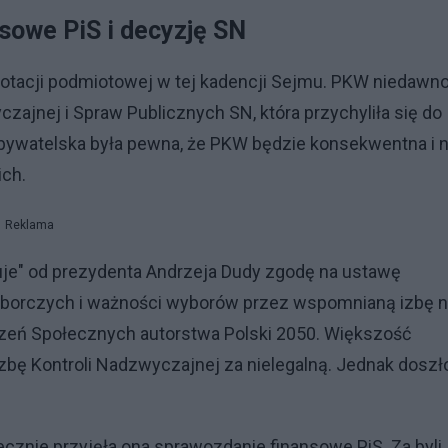
sowe PiS i decyzję SN
i dotacji podmiotowej w tej kadencji Sejmu. PKW niedawn
czajnej i Spraw Publicznych SN, która przychyliła się do
 Obywatelska była pewna, że PKW będzie konsekwentna i n
ch.
Reklama
uje" od prezydenta Andrzeja Dudy zgodę na ustawę
wyborczych i ważności wyborów przez wspomnianą izbę 
czeń Społecznych autorstwa Polski 2050. Większość
ę Kontroli Nadzwyczajnej za nielegalną. Jednak doszł
ecznie przyjęła ona sprawozdanie finansowe PiS. Za byli