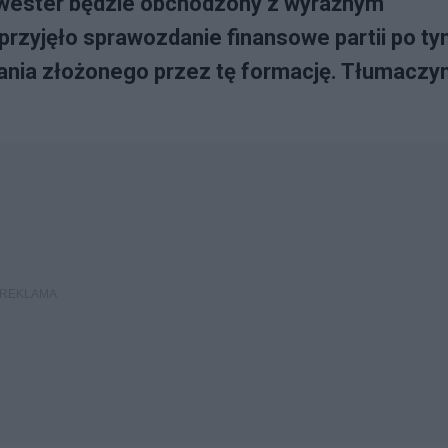
lwester będzie obchodzony z wyraźnym
rzyjęło sprawozdanie finansowe partii po ty
łania złożonego przez tę formację. Tłumaczy