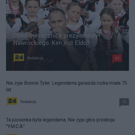
Uświetnił rocznicę prezydentury
Nawrockiego. Kim jest Eldo?
Redakcja
60
Nie żyje Bonnie Tyler. Legendarna gwiazda rocka miała 75
lat
Redakcja
15
Ta piosenka była legendarna. Nie żyje głos przeboju
"Y.M.C.A."