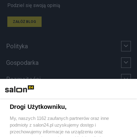
Podziel się swoją opinią
ZAŁÓŻ BLOG
Polityka
Gospodarka
Rozmaitości
Technologie
Drogi Użytkowniku,
Sport
My, naszych 1162 zaufanych partnerów oraz inne
podmioty z salon24.pl uzyskujemy dostęp i
Społeczeństwo
przechowujemy informacje na urządzeniu oraz