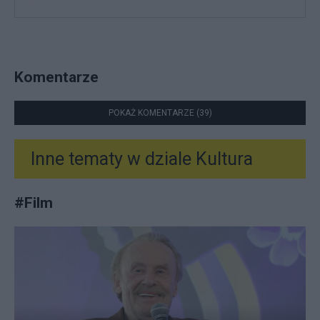
Komentarze
POKAŻ KOMENTARZE (39)
Inne tematy w dziale
Kultura
#
Film