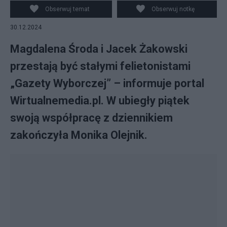
Wydawnictwa Agora S.A. fot. PAP/Szymon Pulcyn
Obserwuj temat
Obserwuj notkę
30.12.2024
Magdalena Środa i Jacek Żakowski
przestają być stałymi felietonistami
„Gazety Wyborczej” – informuje portal
Wirtualnemedia.pl. W ubiegły piątek
swoją współpracę z dziennikiem
zakończyła Monika Olejnik.