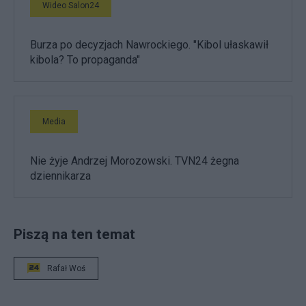
Wideo Salon24
Burza po decyzjach Nawrockiego. "Kibol ułaskawił
kibola? To propaganda"
Media
Nie żyje Andrzej Morozowski. TVN24 żegna
dziennikarza
Piszą na ten temat
Rafał Woś