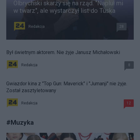
Olbrychski skarży się na rząd. "Napluł mi
w twarz", ale wystarczył list do Tuska
Redakcja
28
Był świetnym aktorem. Nie żyje Janusz Michałowski
Redakcja
8
Gwiazdor kina z "Top Gun: Maverick" i "Jumanji" nie żyje.
Został zasztyletowany
Redakcja
12
#
Muzyka