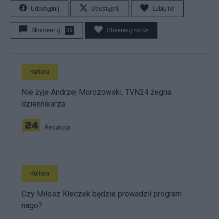
Udostępnij
Udostępnij
Lubię to!
Skomentuj
39
Obserwuj notkę
Kultura
Nie żyje Andrzej Morozowski. TVN24 żegna
dziennikarza
Redakcja
Kultura
Czy Miłosz Kłeczek będzie prowadził program
nago?