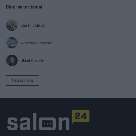
Blogi na ten temat
Jan Filip Libicki
wroclawskireporter
Układ Otwarty
Napisz notkę