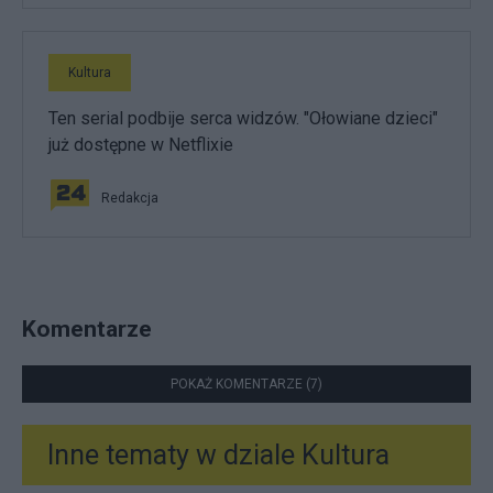
Kultura
Ten serial podbije serca widzów. "Ołowiane dzieci"
już dostępne w Netflixie
Redakcja
Komentarze
POKAŻ KOMENTARZE (7)
Inne tematy w dziale
Kultura