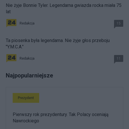
Nie żyje Bonnie Tyler. Legendarna gwiazda rocka miała 75
lat
Redakcja
15
Ta piosenka była legendarna. Nie żyje głos przeboju
"Y.M.C.A."
Redakcja
11
Najpopularniejsze
Prezydent
Pierwszy rok prezydentury. Tak Polacy oceniają
Nawrockiego