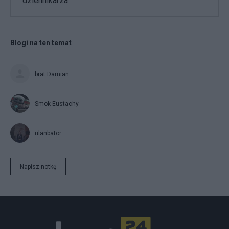
dziennikarza
Blogi na ten temat
brat Damian
Smok Eustachy
ulanbator
Napisz notkę