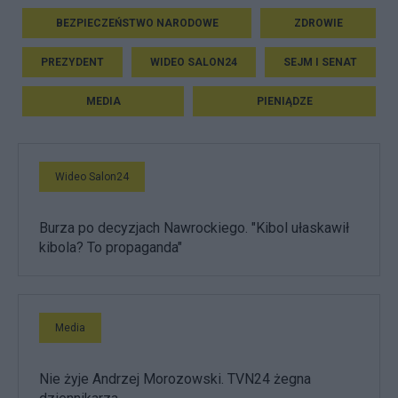
BEZPIECZEŃSTWO NARODOWE
ZDROWIE
PREZYDENT
WIDEO SALON24
SEJM I SENAT
MEDIA
PIENIĄDZE
Wideo Salon24
Burza po decyzjach Nawrockiego. "Kibol ułaskawił
kibola? To propaganda"
Media
Nie żyje Andrzej Morozowski. TVN24 żegna