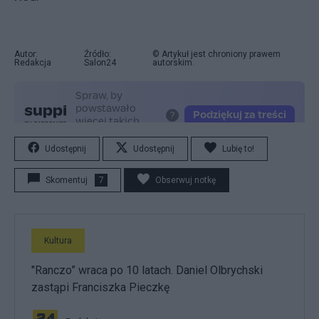
Autor:
Źródło:
© Artykuł jest chroniony prawem
Redakcja
Salon24
autorskim.
Udostępnij
Udostępnij
Lubię to!
Skomentuj
7
Obserwuj notkę
Kultura
"Ranczo” wraca po 10 latach. Daniel Olbrychski
zastąpi Franciszka Pieczkę