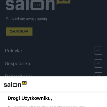
Podziel się swoją opinią
ZAŁÓŻ BLOG
Polityka
Gospodarka
Rozmaitości
Technologie
Drogi Użytkowniku,
Sport
My, naszych 1162 zaufanych partnerów oraz inne