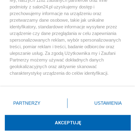
podmioty z salon24.pl uzyskujemy dostęp i
Społeczeństwo
przechowujemy informacje na urządzeniu oraz
przetwarzamy dane osobowe, takie jak unikalne
Kultura
identyfikatory, standardowe informacje wysyłane przez
urządzenie czy dane przeglądania w celu zapewniania
spersonalizowanych reklam, wybór spersonalizowanych
treści, pomiar reklam i treści, badanie odbiorców oraz
ulepszanie usług. Za zgodą Użytkownika my i Zaufani
X
Facebook
Instagram
Youtube
Partnerzy możemy używać dokładnych danych
geolokalizacyjnych oraz aktywnie skanować
charakterystykę urządzenia do celów identyfikacji.
Web Content Media sp. z o. o. © 2022
Ponieważ cenimy Twoją prywatność, prosimy o zgodę na
korzystanie z tych technologii poprzez kliknięcie
„Akceptuję”. Zgoda jest dobrowolna i zawsze możesz ją
Pomoc
O nas
Praca
Reklama
Kontakt
zmienić/wycofać klikając przycisk ustawień prywatności
PARTNERZY
USTAWIENIA
znajdujący się w lewym dolnym rogu strony
. Niektóre
rodzaje przetwarzania danych nie wymagają zgody
użytkownika, ale masz prawo sprzeciwić się takiemu
AKCEPTUJĘ
przetwarzaniu. Preferencje będą miały zastosowania tylko
Technologię dostarcza:
W3media.pl
na tej witrynie.