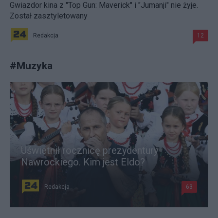
Gwiazdor kina z "Top Gun: Maverick" i "Jumanji" nie żyje.
Został zasztyletowany
Redakcja
12
#
Muzyka
Uświetnił rocznicę prezydentury
Nawrockiego. Kim jest Eldo?
Redakcja
63