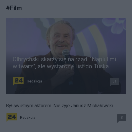
#
Film
Olbrychski skarży się na rząd. "Napluł mi
w twarz", ale wystarczył list do Tuska
Redakcja
31
Był świetnym aktorem. Nie żyje Janusz Michałowski
Redakcja
8