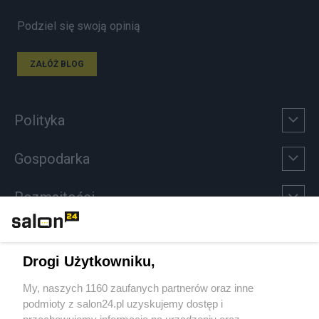
Podziel się swoją opinią
ZAŁÓŻ BLOG
Polityka
Gospodarka
Rozmaitości
Technologie
Drogi Użytkowniku,
Sport
My, naszych 1160 zaufanych partnerów oraz inne
podmioty z salon24.pl uzyskujemy dostęp i
Społeczeństwo