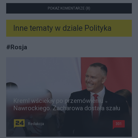
POKAŻ KOMENTARZE (8)
Inne tematy w dziale
Polityka
#
Rosja
Kreml wściekły po przemówieniu
Nawrockiego. Zacharowa dostała szału
Redakcja
301