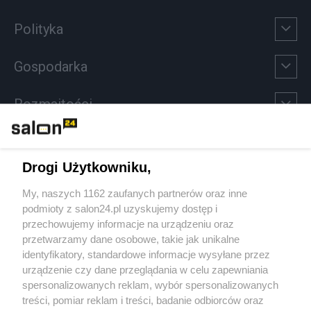
Polityka
Gospodarka
Rozmaitości
Technologie
Drogi Użytkowniku,
Sport
My, naszych 1162 zaufanych partnerów oraz inne
podmioty z salon24.pl uzyskujemy dostęp i
Społeczeństwo
przechowujemy informacje na urządzeniu oraz
przetwarzamy dane osobowe, takie jak unikalne
Kultura
identyfikatory, standardowe informacje wysyłane przez
urządzenie czy dane przeglądania w celu zapewniania
spersonalizowanych reklam, wybór spersonalizowanych
treści, pomiar reklam i treści, badanie odbiorców oraz