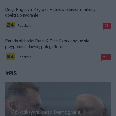
Drugi Prigożyn. Zagroził Putinowi atakiem, miliony
obejrzało nagranie
Redakcja
78
Parada słabości Putina? Plac Czerwony już nie
przypomina dawnej potęgi Rosji
Redakcja
206
#
PiS
PiS odkrywa karty. Demografia,