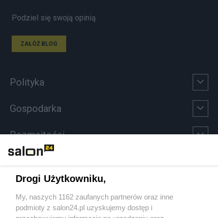
Podziel się swoją opinią
ZAŁÓŻ BLOG
Polityka
Gospodarka
Rozmaitości
Technologie
Drogi Użytkowniku,
Sport
My, naszych 1162 zaufanych partnerów oraz inne
podmioty z salon24.pl uzyskujemy dostęp i
Społeczeństwo