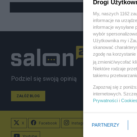
Drogi Użytkow
My, naszych 1162 zau
informacje na urządze
informacje wysyłane 
wybór spersonalizowan
Użytkownika my i Zau
skanować charakterys
zgodę na korzystanie 
ją zmienić/wycofać kl
Niektóre rodzaje prz
takiemu przetwarzaniu
Podziel się swoją opinią
Zapoznaj się z poniż
internetowych. Szcze
ZAŁÓŻ BLOG
Prywatności
i
Cookie
X
Facebook
Instagram
PARTNERZY
Youtube