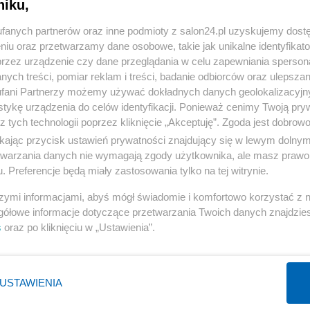
niku,
« WRÓĆ DO NOTKI
fanych partnerów oraz inne podmioty z salon24.pl uzyskujemy dost
niu oraz przetwarzamy dane osobowe, takie jak unikalne identyfikat
przez urządzenie czy dane przeglądania w celu zapewniania sperson
ych treści, pomiar reklam i treści, badanie odbiorców oraz ulepszan
fani Partnerzy możemy używać dokładnych danych geolokalizacyjn
tykę urządzenia do celów identyfikacji. Ponieważ cenimy Twoją pry
Polityka
Gospodarka
z tych technologii poprzez kliknięcie „Akceptuję”. Zgoda jest dobro
Rosja
Biznes
ikając przycisk ustawień prywatności znajdujący się w lewym dolny
etwarzania danych nie wymagają zgody użytkownika, ale masz prawo 
PiS
Pieniądze
. Preferencje będą miały zastosowania tylko na tej witrynie.
Rząd
Centralny Port Komunikacyjny
szymi informacjami, abyś mógł świadomie i komfortowo korzystać z
Prezydent
Inwestycje
gółowe informacje dotyczące przetwarzania Twoich danych znajdzi
NATO
Podatki
s
oraz po kliknięciu w „Ustawienia”.
WIĘCEJ
WIĘCEJ
USTAWIENIA